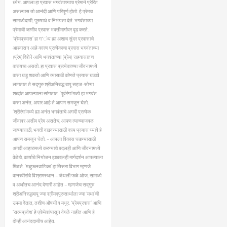
ध्येय.
आपला हा प्रवास भगवंताच्याच प्रेमाने प्रेरित
असल्यास तो आनंदी आणि परिपूर्ण होतो. हे प्रेमच
सामर्थ्यदायी, पुरुषार्थ व निर्भयता देते. भगवंताच्या
प्रेमाची जाणीव प्रवास भक्तीमार्गावर दृढ करते.
‘प्रेमप्रवास’ हा ग‘ंथ ह्या अशाच सुंदर प्रवासाचे
आश्‍वासन आहे कारण प्रत्येकाचा प्रवास भगवंताच्या
(प्रेम)दिशेने आणि भगवंताच्या (प्रेम) सहवासातच
करायचा असतो. हा प्रवास प्रत्येकाच्या जीवनामध्ये
कसा घडू शकतो आणि त्यासाठी कोणते प्रयास घडावे
लागतात ते सद्गुरु श्रीअनिरुद्ध बापू सहज-सोप्या
शब्दांत आपल्याला सांगतात.
‘पूर्वरंगा’मध्ये हा भगवंत
कसा अनंत, अपार आहे ते आपण समजून घेतो.
‘श्रीरंगा’मध्ये ह्या अनंत भगवंताचे अगदी प्रत्येक
जीवावर असीम प्रेम असतेच, आपण त्याच्याजवळ
जाण्यासाठी, भक्ती वाढवण्यासाठी काय प्रयास घ्यावे हे
आपण समजून घेतो. – आपला विकास घडण्यासाठी
अगदी आहारामध्ये करण्याचे बदलही आणि जीवनामध्ये
वेळेचे, कार्याचे नियोजन ह्याबद्दलही मार्गदर्शन आपल्याला
मिळते. ‘मधुफलवाटिका’ हा तिसरा विभाग म्हणजे
वानरवीरांचे विश्रामस्थान – जेथली फळे ओज, सामर्थ्य
व अर्थातच आनंद देणारी आहेत – म्हणजेच सद्गुरु
श्रीअनिरुद्धबापू ज्या श्रीमद्पुरुसार्थाला ज्या ‘मधा’ची
उपमा देतात, तशीच औषधी व मधुर.
‘प्रेमप्रवास’ आणि
‘सत्यप्रवेश’ हे एकेमेकांपासून वेगळे नाहीत आणि हे
दोन्ही आनंददायीच आहेत.