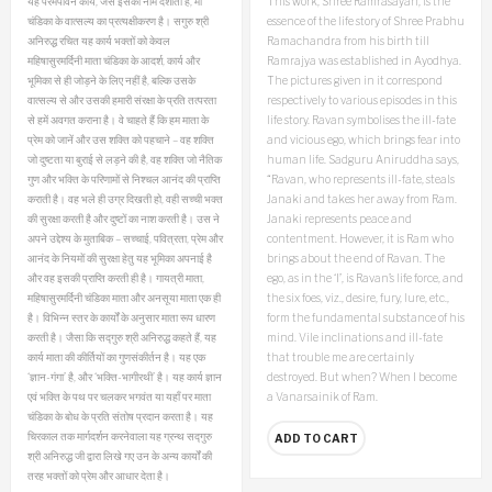
यह परमपावन कार्य, जैसे इसका नाम दर्शाता है, माँ
This work, Shree Ramrasayan, is the
चंडिका के वात्सल्य का प्रत्यक्षीकरण है। सगुरु श्री
essence of the life story of Shree Prabhu
अनिरुद्ध रचित यह कार्य भक्तों को केवल
Ramachandra from his birth till
महिषासुरमर्दिनी माता चंडिका के आदर्श, कार्य और
Ramrajya was established in Ayodhya.
भूमिका से ही जोड़ने के लिए नहीं है, बल्कि उसके
The pictures given in it correspond
वात्सल्य से और उसकी हमारी संरक्षा के प्रति तत्परता
respectively to various episodes in this
से हमें अवगत कराना है।
वे चाहते हैं कि हम माता के
life story. Ravan symbolises the ill-fate
प्रेम को जानें और उस शक्ति को पहचाने – वह शक्ति
and vicious ego, which brings fear into
जो दुष्टता या बुराई से लड़ने की है, वह शक्ति जो नैतिक
human life. Sadguru Aniruddha says,
गुण और भक्ति के परिणामों से निश्चल आनंद की प्राप्ति
“Ravan, who represents ill-fate, steals
कराती है। वह भले ही उग्र दिखती हो, वही सच्ची भक्त
Janaki and takes her away from Ram.
की सुरक्षा करती है और दुष्टों का नाश करती है। उस ने
Janaki represents peace and
अपने उद्देश्य के मुताबिक – सच्चाई, पवित्रता, प्रेम और
contentment. However, it is Ram who
आनंद के नियमों की सुरक्षा हेतु यह भूमिका अपनाई है
brings about the end of Ravan. The
और वह इसकी प्राप्ति करती ही है।
गायत्री माता,
ego, as in the ‘I’, is Ravan’s life force, and
महिषासुरमर्दिनी चंडिका माता और अनसूया माता एक ही
the six foes, viz., desire, fury, lure, etc.,
है। विभिन्न स्तर के कार्यों के अनुसार माता रूप धारण
form the fundamental substance of his
करती है। जैसा कि सद्गुरु श्री अनिरुद्ध कहते हैं, यह
mind. Vile inclinations and ill-fate
कार्य माता की कीर्तियों का गुणसंकीर्तन है। यह एक
that trouble me are certainly
‘ज्ञान-गंगा’ है, और ‘भक्ति-भागीरथी’ है। यह कार्य ज्ञान
destroyed. But when? When I become
एवं भक्ति के पथ पर चलकर भगवंत या यहाँ पर माता
a Vanarsainik of Ram.
चंडिका के बोध के प्रति संतोष प्रदान करता है।
यह
चिरकाल तक मार्गदर्शन करनेवाला यह ग्रन्थ सद्गुरु
ADD TO CART
श्री अनिरुद्ध जी द्वारा लिखे गए उन के अन्य कार्यों की
तरह भक्तों को प्रेम और आधार देता है।