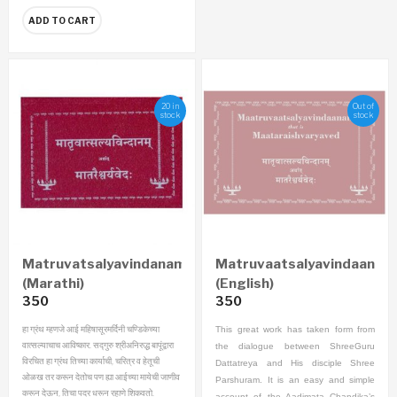
ADD TO CART
20 in
Out of
stock
stock
Matruvatsalyavindanam
Matruvaatsalyavindaanam
(Marathi)
(English)
350
350
हा ग्रंथ म्हणजे आई महिषासूरमर्दिनी चण्डिकेच्या
This great work has taken form from
वात्सल्याचाच आविष्कार. सद्गुरु श्रीअनिरुद्ध बापूंद्वारा
the dialogue between ShreeGuru
विरचित हा ग्रंथ तिच्या कार्याची, चरित्र व हेतूची
Dattatreya and His disciple Shree
ओळख तर करून देतोच पण ह्या आईच्या मायेची जाणीव
Parshuram. It is an easy and simple
करून देऊन, तिचा पदर धरून रहाणे शिकवतो.
account of the Aadimata Chandika’s