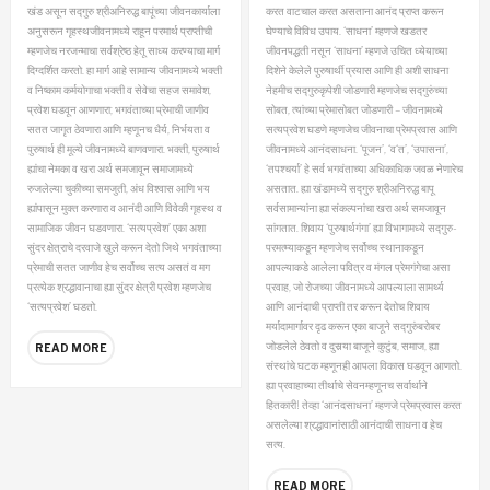
(Marathi)
(Marathi)
खंड असून सद्गुरु श्रीअनिरुद्ध बापूंच्या जीवनकार्याला
करत वाटचाल करत असताना आनंद प्राप्त करून
अनुसरून गृहस्थजीवनामध्ये राहून परमार्थ प्राप्तीची
घेण्याचे विविध उपाय. ‘साधना’ म्हणजे खडतर
म्हणजेच नरजन्माचा सर्वश्रेष्ठ हेतू साध्य करण्याचा मार्ग
जीवनपद्धती नसून ‘साधना’ म्हणजे उचित ध्येयाच्या
दिग्दर्शित करतो. हा मार्ग आहे सामान्य जीवनामध्ये
भक्ती
दिशेने केलेले पुरुषार्थी प्रयास आणि ही अशी साधना
व निष्काम कर्मयोगाचा भक्ती व सेवेचा सहज समावेश,
नेहमीच सद्गुरुकृपेशी जोडणारी म्हणजेच सद्गुरुंच्या
प्रवेश घडवून आणणारा; भगवंताच्या प्रेमाची जाणीव
सोबत, त्यांच्या प्रेमासोबत जोडणारी – जीवनामध्ये
सतत जागृत ठेवणारा आणि म्हणूनच धैर्य, निर्भयता व
सत्यप्रवेश घडणे म्हणजेच जीवनाचा प्रेमप्रवास आणि
पुरुषार्थ ही मूल्ये जीवनामध्ये बाणवणारा.
भक्ती, पुरुषार्थ
जीवनामध्ये आनंदसाधना.
‘पूजन’, ‘व‘त’, ‘उपासना’,
ह्यांचा नेमका व खरा अर्थ समजावून समाजामध्ये
‘तपश्‍चर्या’ हे सर्व भगवंताच्या अधिकाधिक जवळ नेणारेच
रुजलेल्या चुकीच्या समजुती, अंध विश्‍वास आणि भय
असतात. ह्या खंडामध्ये सद्गुरु श्रीअनिरुद्ध बापू
ह्यांपासून मुक्त करणारा व आनंदी आणि विवेकी गृहस्थ व
सर्वसामान्यांना ह्या संकल्पनांचा खरा अर्थ समजावून
सामाजिक जीवन घडवणारा.
‘सत्यप्रवेश’ एका अशा
सांगतात. शिवाय ‘पुरुषार्थगंगा’ ह्या विभागामध्ये सद्गुरु-
सुंदर क्षेत्राचे दरवाजे खुले करून देतो जिथे भगवंताच्या
परमत्म्याकडून म्हणजेच सर्वोच्च स्थानाकडून
प्रेमाची सतत जाणीव हेच सर्वोच्च सत्य असतं व मग
आपल्याकडे आलेला पवित्र व मंगल प्रेमगंगेचा असा
प्रत्येक श्रद्धावानाचा ह्या सुंदर क्षेत्री प्रवेश म्हणजेच
प्रवाह, जो रोजच्या जीवनामध्ये आपल्याला सामर्थ्य
‘सत्यप्रवेश’ घडतो.
आणि आनंदाची प्राप्ती तर करून देतोच शिवाय
मर्यादामार्गावर दृढ करून एका बाजूने सद्गुरुंबरोबर
जोडलेले ठेवतो व दुसर्‍या बाजूने कुटुंब, समाज, ह्या
READ MORE
संस्थांचे घटक म्हणूनही आपला विकास घडवून आणतो.
ह्या प्रवाहाच्या तीर्थाचे सेवनम्हणूनच सर्वार्थाने
हितकारी!
तेव्हा ‘आनंदसाधना’ म्हणजे प्रेमप्रवास करत
असलेल्या श्रद्धावानांसाठी आनंदाची साधना व हेच
सत्य.
READ MORE