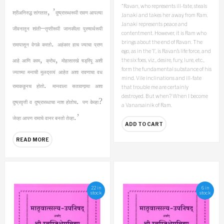
“Ravan, who represents ill-fate, steals
, ’
श्रीअनिरुद्ध सांगतात
दुष्प्रारब्धरूपी रावण आपल्या
Janaki and takes her away from Ram.
Janaki represents peace and
–
जीवनातून शांती
तृप्तीरूपी जानकीला पुरुषार्थरूपी
contentment. However, it is Ram who
.
brings about the end of Ravan. The
रामापासून वेगळे करतो
अहंकार हाच ज्याचा प्राण
ego, as in the ‘I’, is Ravan’s life force, and
,
,
the six foes, viz., desire, fury, lure, etc.,
आहे आणि काम
क्रोध
मोहासारखे षड्‌रिपू अशी
form the fundamental substance of his
ज्याच्या मनाची मूलद्रव्यं आहेत अशा रावणाचा वध
mind. Vile inclinations and ill-fate
.
रामाकडूनच होतो
मानवाला सतावणार्‍या अशा
that trouble me are certainly
destroyed. But when? When I become
.
?
दुष्प्रवृत्ती व दुष्प्रारब्धाचा नाश होतोच
पण केव्हा
a Vanarsainik of Ram.
.’
जेव्हा आपण रामाचे वानर बनतो तेव्हा
ADD TO CART
READ MORE
22 in
6 in
stock
stock