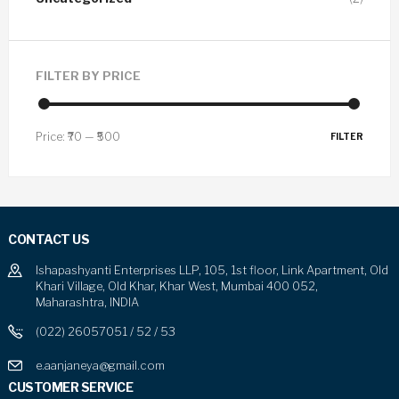
FILTER BY PRICE
Price:
₹70
—
₹500
FILTER
CONTACT US
Ishapashyanti Enterprises LLP, 105, 1st floor, Link Apartment, Old
Khari Village, Old Khar, Khar West, Mumbai 400 052,
Maharashtra, INDIA
(022) 26057051 / 52 / 53
e.aanjaneya@gmail.com
CUSTOMER SERVICE