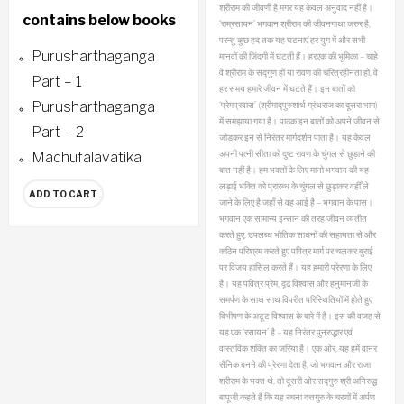
श्रीराम की जीवणी है मगर यह केवल अनुवाद नहीं है।
contains below books
‘राम्रसायन’ भगवान श्रीराम की जीवनगाथा जरुर है,
परन्तु कुछ हद तक यह घटनाएं हर युग में और सभी
Purusharthaganga
मानवों की जिंदगी में घटती हैं। हरएक की भूमिका – चाहे
वे श्रीराम के सद्गुण हों या रावण की चरित्रहीनता हो, वे
Part – 1
हर समय हमारे जीवन में घटते हैं। इन बातों को
Purusharthaganga
‘प्रेमप्रवास’ (श्रीमाद्पुरुशार्थ ग्रंथराज का दूसरा भाग)
में समझाया गया है। पाठक इन बातों को अपने जीवन से
Part – 2
जोड़कर इन से निरंतर मार्गदर्शन पाता है। यह केवल
अपनी पत्नी सीता को दुष्ट रावण के चुंगल से छुड़ाने की
Madhufalavatika
बात नहीं है। हम भक्तों के लिए मानो भगवान की यह
लड़ाई भक्ति को प्रारब्ध के चुंगल से छुड़ाकर वहीँ ले
ADD TO CART
जाने के लिए है जहाँ से वह आई है – भगवान के पास।
भगवान एक सामान्य इन्सान की तरह जीवन व्यतीत
करते हुए, उपलब्ध भौतिक साधनों की सहायता से और
कठिन परिश्रम करते हुए पवित्र मार्ग पर चलकर बुराई
पर विजय हासिल करते हैं। यह हमारी प्रेरणा के लिए
है। यह पवित्र प्रेम, दृढ विश्वास और हनुमानजी के
समर्पण के साथ साथ विपरीत परिस्थितियों में होते हुए
बिभीषण के अटूट विश्वास के बारे में है। इस की वजह से
यह एक ‘रसायन’ है – यह निरंतर पुनरुद्धार एवं
वास्तविक शक्ति का जरिया है। एक ओर, यह हमें वानर
सैनिक बनने की प्रेरणा देता है, जो भगवान और राजा
श्रीराम के भक्त थे, तो दूसरी ओर सद्गुरु श्री अनिरुद्ध
बापूजी कहते हैं कि यह रचना दत्तगुरु के चरणों में अर्पण