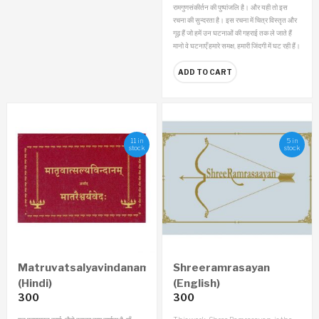
रामगुणसंकीर्तन की पुष्पांजलि है।
और यही तो इस
रचना की सुन्दरता है। इस रचना में चित्र विस्तृत और
गूढ़ हैं जो हमें उन घटनाओं की गहराई तक ले जाते हैं
मानो वे घटनाएँ हमारे समक्ष, हमारी जिंदगी में घट रही हैं।
ADD TO CART
11 in
5 in
stock
stock
Matruvatsalyavindanam
Shreeramrasayan
(Hindi)
(English)
300
300