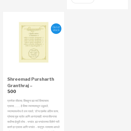
Out of
stock
Shreemad Pursharth
Granthraj –
500
Prempravas Economy
Edition (Marathi)
प्रत्येक जीवाचा, किंबहुना ह्या सर्व विश्‍वाचाच
प्रवास……… हे विश्‍व ज्याच्यामधून उद्भवले,
ज्याच्यामध्येच ते लय पावते, ‘तो’च एकमेव अंतिम सत्य,
प्रेमाचा मूळ स्रोत आणि आनंदाचाही. मानवजीवनाचा
सर्वोच्च हेतूही तोच – भगवंत. ह्या भगवंताच्या दिशेने गती
करणे हा प्रवास आणि भगवंत – सद्गुरु-परमात्मा आपले