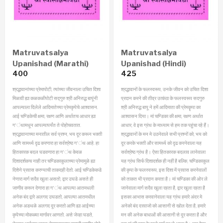
Matruvatsalya
Matruvatsalya
Upanishad (Marathi)
Upanishad (Hindi)
400
425
श्रद्धावानांच्या प्रेमापोटी, त्यांच्या जीवनाला उचित दिशा
श्रद्धावानों के फलस्वरूप, उनके जीवन को उचित दिशा
मिळावी ह्या कळकळीपोटी सद्गुरु श्री अनिरुद्ध बापूंनी
प्रदान करने की तीव्र उत्कंठा के फलस्वरूप सदगुरु
आपल्याला दिलेले आदिमातेच्या प्रेमकृपेचे आश्वासन.
श्री अनिरुद्ध बापू ने हमें आदिमाता की प्रेमकॄपा का
आई चण्डिकेची क्षमा, रक्षण आणि अर्थातच आधार ह्या
आश्वासन दिया। मां चण्डिका की क्षमा, रक्षण अर्थात
ग‘ंथामधून आपल्यापर्यंत ते पोहोचवतात.
आधार, वे इस ग्रंथ के माध्याम से हम तक पहुंचा रहे हैं।
श्रद्धावानाच्या मनातील सर्व प्रश्‍न, भय दूर करून भक्ती
श्रद्धावानों के मन मे उठनेवाले सभी प्रश्नों को, भय को
आणि सामर्थ्य दृढ करणारा हा सर्वश्रेष्ठ ग‘ंथ आहे. हा
दूर करके भक्ती और सामर्थ्य को दृढ करनेवाला यह
हितकारक बदल घडवणारा हा ग‘ंथ केवळ
सर्वश्रेष्ठ ग्रंथ है। ऐसा हितकारक बदलाव लानेवाला
दिशादर्शकच नाही तर चण्डिकाकुलाच्या प्रेमामुळे ह्या
यह ग्रंथ सिर्फ दिशादर्शक ही नहीं है बल्कि, चण्डिकाकुल
दिशेने प्रवास करण्याची ताकदही देतो. आई चण्डिकेकडे
की कृपा के फलस्वरूप, इस दिशा में प्रवास करनेवालों
नेणारा मार्ग सदैव खुला असतो, द्वार उघडे असते ही
को ताकत भी प्रदान करता है। मां चण्डिका की ओर ले
जाणीव करून देणारा हा ग‘ंथ आपल्या आतमधली
जानेवाला मार्ग सदैव खुला रहता है, द्वार खुला रहता है
अनेक बंद द्वारे अलगद उघडतो, आपल्या आतमधील
इसका आभास करवानेवाला यह ग्रंथ हमारे अंदर मे
अनेक अडथळे अलगद दूर करतो आणि ह्या आईच्या
अनेको बंद दरवाजो को आसानी से खोल देता है, हमारे
कृपेच्या मोकळ्या मार्गावर आणतो. असे जेव्हा घडते,
मन की अनेक बाधाओं की आसानी से दूर करता है और