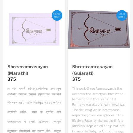
Out of
10 in
stock
stock
Shreeramrasayan
Shreeramrasayan
(Marathi)
(Gujarati)
375
375
This work, Shree Ramrasayan, is the
हा ग्रंथ म्हणजे श्रीप्रभूरामचंद्रांच्या जन्मापासून
essence of the life story of Shree Prabhu
अयोध्येत रामराज्य स्थापन होईपर्यंतच्या रामकथेचे
Ramachandra from his birth till
.
जीवनसार आहे
यातील चित्रेसुद्धा त्या त्या कथेच्या
Ramrajya was established in Ayodhya.
The pictures given in it correspond
.
अनुषंगाने आहेत
रावण हा प्रतीक आहे
respectively to various episodes in this
,
life story. Ravan symbolises the ill-fate
द्रुष्प्रारब्धाचा व तामसी अहंकाराचा
ज्यामुळे
and vicious ego, which brings fear into
.
मनुष्याच्या जीवनामध्ये भय उत्पन्न होते
सद्‌गुरु
human life. Sadguru Aniruddha says,