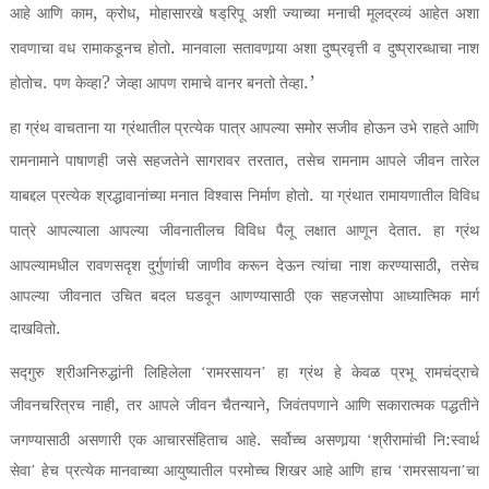
,
,
आहे आणि काम
क्रोध
मोहासारखे षड्‌रिपू अशी ज्याच्या मनाची मूलद्रव्यं आहेत अशा
.
रावणाचा वध रामाकडूनच होतो
मानवाला सतावणार्‍या अशा दुष्प्रवृत्ती व दुष्प्रारब्धाचा नाश
.
?
.’
होतोच
पण केव्हा
जेव्हा आपण रामाचे वानर बनतो तेव्हा
हा ग्रंथ वाचताना या ग्रंथातील प्रत्येक पात्र आपल्या समोर सजीव होऊन उभे राहते आणि
,
रामनामाने पाषाणही जसे सहजतेने सागरावर तरतात
तसेच रामनाम आपले जीवन तारेल
.
याबद्दल प्रत्येक श्रद्धावानांच्या मनात विश्‍वास निर्माण होतो
या ग्रंथात रामायणातील विविध
.
पात्रे आपल्याला आपल्या जीवनातीलच विविध पैलू लक्षात आणून देतात
हा ग्रंथ
,
आपल्यामधील रावणसदृश दुर्गुणांची जाणीव करून देऊन त्यांचा नाश करण्यासाठी
तसेच
आपल्या जीवनात उचित बदल घडवून आणण्यासाठी एक सहजसोपा आध्यात्मिक मार्ग
.
दाखवितो
सद्गुरु श्रीअनिरुद्धांनी लिहिलेला ‘रामरसायन’ हा ग्रंथ हे केवळ प्रभू रामचंद्राचे
,
,
जीवनचरित्रच नाही
तर आपले जीवन चैतन्याने
जिवंतपणाने आणि सकारात्मक पद्धतीने
.
:
जगण्यासाठी असणारी एक आचारसंहिताच आहे
सर्वोच्च असणार्‍या ‘श्रीरामांची नि
स्वार्थ
सेवा’ हेच प्रत्येक मानवाच्या आयुष्यातील परमोच्च शिखर आहे आणि हाच ‘रामरसायना’चा