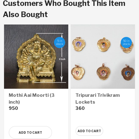
Customers Who Bought This Item
Also Bought
5 in
50 in
stock
stock
Mothi Aai Moorti (3
Tripurari Trivikram
inch)
Lockets
950
360
ADD TO CART
ADD TO CART