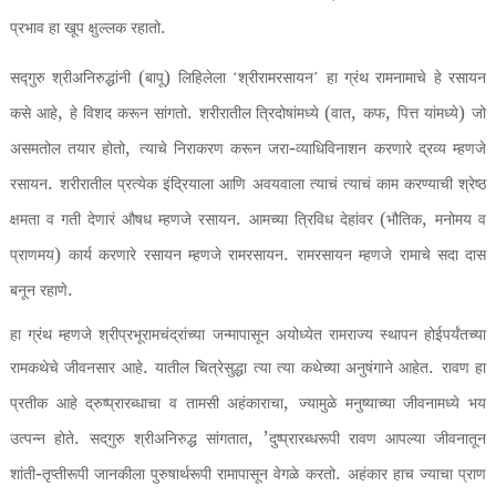
.
प्रभाव हा खूप क्षुल्लक रहातो
(
)
सद्गुरु श्रीअनिरुद्धांनी
बापू
लिहिलेला ‘श्रीरामरसायन’ हा ग्रंथ रामनामाचे हे रसायन
,
.
(
,
,
)
कसे आहे
हे विशद करून सांगतो
शरीरातील त्रिदोषांमध्ये
वात
कफ
पित्त यांमध्ये
जो
,
-
असमतोल तयार होतो
त्याचे निराकरण करून जरा
व्याधिविनाशन करणारे द्रव्य म्हणजे
.
रसायन
शरीरातील प्रत्येक इंद्रियाला आणि अवयवाला त्याचं त्याचं काम करण्याची श्रेष्ठ
.
(
,
क्षमता व गती देणारं औषध म्हणजे रसायन
आमच्या त्रिविध देहांवर
भौतिक
मनोमय व
)
.
प्राणमय
कार्य करणारे रसायन म्हणजे रामरसायन
रामरसायन म्हणजे रामाचे सदा दास
.
बनून रहाणे
हा ग्रंथ म्हणजे श्रीप्रभूरामचंद्रांच्या जन्मापासून अयोध्येत रामराज्य स्थापन होईपर्यंतच्या
.
.
रामकथेचे जीवनसार आहे
यातील चित्रेसुद्धा त्या त्या कथेच्या अनुषंगाने आहेत
रावण हा
,
प्रतीक आहे द्रुष्प्रारब्धाचा व तामसी अहंकाराचा
ज्यामुळे मनुष्याच्या जीवनामध्ये भय
.
, ’
उत्पन्न होते
सद्‌गुरु श्रीअनिरुद्ध सांगतात
दुष्प्रारब्धरूपी रावण आपल्या जीवनातून
-
.
शांती
तृप्तीरूपी जानकीला पुरुषार्थरूपी रामापासून वेगळे करतो
अहंकार हाच ज्याचा प्राण