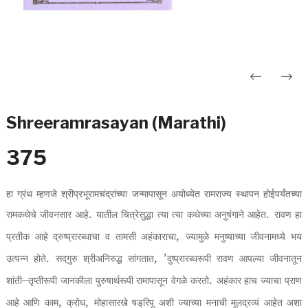
Post
navigation
Shreeramrasayan (Marathi)
375
हा ग्रंथ म्हणजे श्रीप्रभूरामचंद्रांच्या जन्मापासून अयोध्येत रामराज्य स्थापन होईपर्यंतच्या
.
.
रामकथेचे जीवनसार आहे
यातील चित्रेसुद्धा त्या त्या कथेच्या अनुषंगाने आहेत
रावण हा
,
प्रतीक आहे द्रुष्प्रारब्धाचा व तामसी अहंकाराचा
ज्यामुळे मनुष्याच्या जीवनामध्ये भय
.
, ’
उत्पन्न होते
सद्‌गुरु श्रीअनिरुद्ध सांगतात
दुष्प्रारब्धरूपी रावण आपल्या जीवनातून
–
.
शांती
तृप्तीरूपी जानकीला पुरुषार्थरूपी रामापासून वेगळे करतो
अहंकार हाच ज्याचा प्राण
,
,
आहे आणि काम
क्रोध
मोहासारखे षड्‌रिपू अशी ज्याच्या मनाची मूलद्रव्यं आहेत अशा