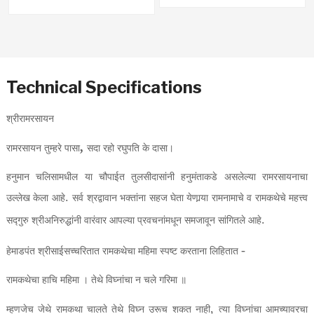
Technical Specifications
श्रीरामरसायन
,
रामरसायन तुम्हरे पासा
सदा रहो रघुपति के दासा।
हनुमान चलिसामधील या चौपाईत तुलसीदासांनी हनुमंताकडे असलेल्या रामरसायनाचा
.
उल्लेख केला आहे
सर्व श्रद्वावान भक्तांना सहज घेता येणार्‍या रामनामाचे व रामकथेचे महत्त्व
.
सद्‍गुरु श्रीअनिरुद्धांनी वारंवार आपल्या प्रवचनांमधून समजावून सांगितले आहे
-
हेमाडपंत श्रीसाईसच्चरितात रामकथेचा महिमा स्पष्ट करताना लिहितात
रामकथेचा हाचि महिमा । तेथे विघ्नांचा न चले गरिमा ॥
,
म्हणजेच जेथे रामकथा चालते तेथे विघ्न उरूच शकत नाही
त्या विघ्नांचा आमच्यावरचा