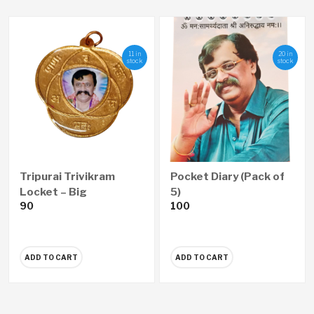
11 in
20 in
stock
stock
Tripurai Trivikram
Pocket Diary (Pack of
Locket – Big
5)
90
100
ADD TO CART
ADD TO CART