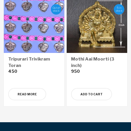
Out of
5 in
stock
stock
Tripurari Trivikram
Mothi Aai Moorti (3
Toran
inch)
450
950
READ MORE
ADD TO CART