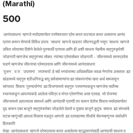
(Marathi)
500
‘आनंदसाधना’ म्हणजे मर्यादामार्गावर परमेश्‍वरावर प्रेम करत वाटचाल करत असताना आनंद
प्राप्त करून घेण्याचे विविध उपाय. ‘साधना’ म्हणजे खडतर जीवनपद्धती नसून ‘साधना’ म्हणजे
उचित ध्येयाच्या दिशेने केलेले पुरुषार्थी प्रयास आणि ही अशी साधना नेहमीच सद्गुरुकृपेशी
जोडणारी म्हणजेच सद्गुरुंच्या सोबत, त्यांच्या प्रेमासोबत जोडणारी – जीवनामध्ये सत्यप्रवेश
घडणे म्हणजेच जीवनाचा प्रेमप्रवास आणि जीवनामध्ये आनंदसाधना.
‘पूजन’, ‘व‘त’, ‘उपासना’, ‘तपश्‍चर्या’ हे सर्व भगवंताच्या अधिकाधिक जवळ नेणारेच असतात. ह्या
खंडामध्ये सद्गुरु श्रीअनिरुद्ध बापू सर्वसामान्यांना ह्या संकल्पनांचा खरा अर्थ समजावून
सांगतात. शिवाय ‘पुरुषार्थगंगा’ ह्या विभागामध्ये सद्गुरु-परमत्म्याकडून म्हणजेच सर्वोच्च
स्थानाकडून आपल्याकडे आलेला पवित्र व मंगल प्रेमगंगेचा असा प्रवाह, जो रोजच्या
जीवनामध्ये आपल्याला सामर्थ्य आणि आनंदाची प्राप्ती तर करून देतोच शिवाय मर्यादामार्गावर
दृढ करून एका बाजूने सद्गुरुंबरोबर जोडलेले ठेवतो व दुसर्‍या बाजूने कुटुंब, समाज, ह्या संस्थांचे
घटक म्हणूनही आपला विकास घडवून आणतो. ह्या प्रवाहाच्या तीर्थाचे सेवनम्हणूनच सर्वार्थाने
हितकारी!
तेव्हा ‘आनंदसाधना’ म्हणजे प्रेमप्रवास करत असलेल्या श्रद्धावानांसाठी आनंदाची साधना व