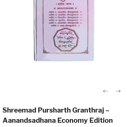
Post
navigation
Shreemad Pursharth Granthraj –
Aanandsadhana Economy Edition