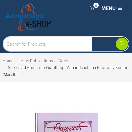
0
MENU
Home
Lotus Publications
Book
Shreemad Pursharth Granthraj – Aanandsadhana Economy Edition
(Marathi)