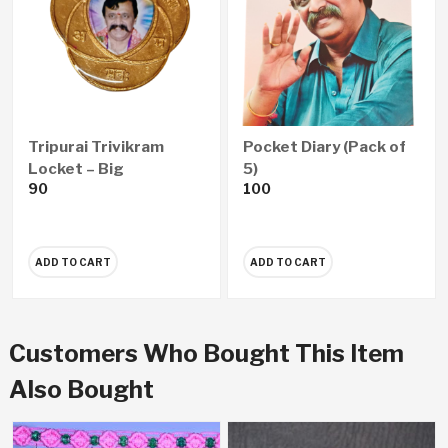
Tripurai Trivikram
Pocket Diary (Pack of
Locket – Big
5)
90
100
ADD TO CART
ADD TO CART
Customers Who Bought This Item
Also Bought