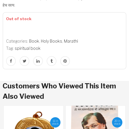
हेच सत्य.
Out of stock
Categories:
Book
,
Holy Books
,
Marathi
Tag:
spiritual book
Customers Who Viewed This Item
Also Viewed
11 in
20 in
stock
stock