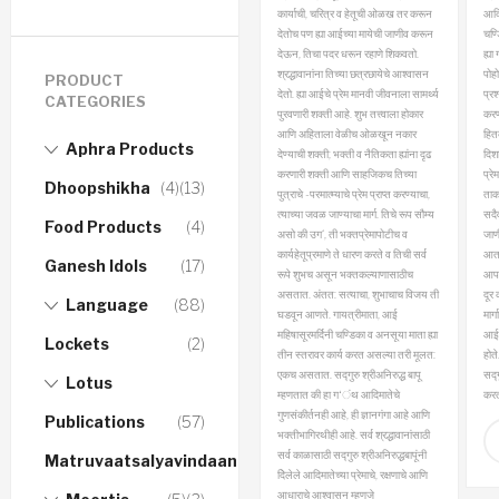
कार्याची, चरित्र व हेतूची ओळख तर करून
आदि
देतोच पण ह्या आईच्या मायेची जाणीव करून
चण्
देऊन, तिचा पदर धरून रहाणे शिकवतो.
ह्या
श्रद्धावानांना तिच्या छत्रछायेचे आश्वासन
पोहो
PRODUCT
देतो.
ह्या आईचे प्रेम मानवी जीवनाला सामर्थ्य
प्रश
CATEGORIES
पुरवणारी शक्ती आहे. शुभ तत्त्वाला होकार
करणा
आणि अहिताला वेळीच ओळखून नकार
हित
Aphra Products
देण्याची शक्ती; भक्ती व नैतिकता ह्यांना दृढ
दिश
करणारी शक्ती आणि साहजिकच तिच्या
प्रे
Dhoopshikha
(4)
(13)
पुत्राचे -परमात्म्याचे प्रेम प्राप्त करण्याचा,
ताकद
त्याच्या जवळ जाण्याचा मार्ग. तिचे रूप सौम्य
सदै
Food Products
(4)
असो की उग‘, ती भक्तप्रेमापोटीच व
जाण
कार्यहेतूप्रमाणे ते धारण करते व तिची सर्व
आतम
Ganesh Idols
(17)
रूपे शुभच असून भक्तकल्याणासाठीच
आप
असतात. अंतत: सत्याचा, शुभाचाच विजय ती
दूर 
Language
(88)
घडवून आणते.
गायत्रीमाता, आई
मार्
महिषासूरमर्दिनी चण्डिका व अनसूया माता ह्या
आईच्
Lockets
(2)
तीन स्तरावर कार्य करत असल्या तरी मूलत:
होते
एकच असतात.
सद्गुरु श्रीअनिरुद्ध बापू
सद्
Lotus
म्हणतात की हा ग‘ंथ आदिमातेचे
करत
गुणसंकीर्तनही आहे, ही ज्ञानगंगा आहे आणि
Publications
(57)
भक्तीभागिरथीही आहे. सर्व श्रद्धावानांसाठी
सर्व काळासाठी सद्गुरु श्रीअनिरुद्धबापूंनी
Matruvaatsalyavindaanam
दिेलेले आदिमातेच्या प्रेमाचे, रक्षणाचे आणि
आधाराचे आश्‍वासन म्हणजे