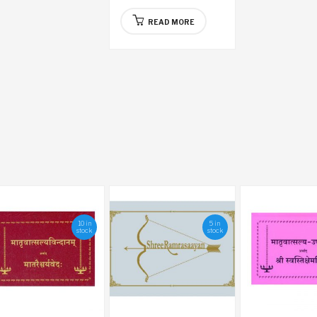
READ MORE
10 in
5 in
stock
stock