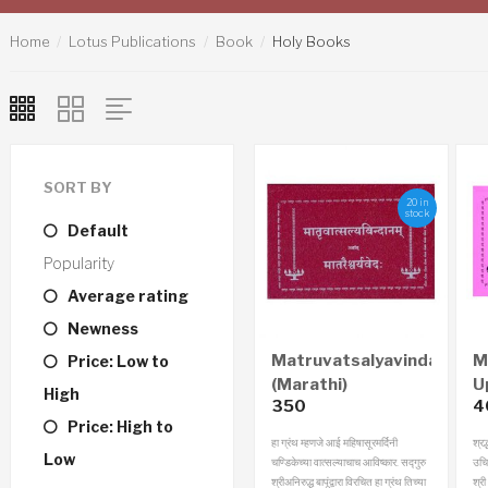
Home
Lotus Publications
Book
Holy Books
SORT BY
20 in
stock
Default
Popularity
Average rating
Newness
Matruvatsalyavindanam
M
Price: Low to
(Marathi)
U
High
350
4
(
Price: High to
हा ग्रंथ म्हणजे आई महिषासूरमर्दिनी
श्रद
Low
चण्डिकेच्या वात्सल्याचाच आविष्कार. सद्गुरु
उचि
श्रीअनिरुद्ध बापूंद्वारा विरचित हा ग्रंथ तिच्या
श्री