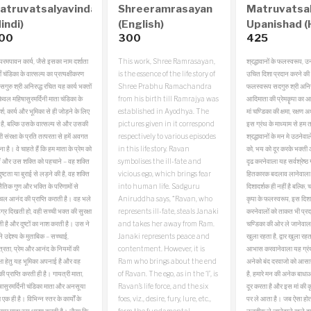
m
atruvatsalyavindanam
Shreeramrasayan
Matruvatsa
indi)
(English)
Upanishad (H
00
300
425
परमपावन कार्य, जैसे इसका नाम दर्शाता
This work, Shree Ramrasayan,
श्रद्धावानों के फलस्वरूप,
माँ चंडिका के वात्सल्य का प्रत्यक्षीकरण
is the essence of the life story of
उचित दिशा प्रदान करने की त
सगुरु श्री अनिरुद्ध रचित यह कार्य भक्तों
Shree Prabhu Ramachandra
फलस्वरूप सदगुरु श्री अनिरुद्
ेवल महिषासुरमर्दिनी माता चंडिका के
from his birth till Ramrajya was
आदिमाता की प्रेमकॄपा का 
श, कार्य और भूमिका से ही जोड़ने के लिए
established in Ayodhya. The
मां चण्डिका की क्षमा, रक्षण 
ं है, बल्कि उसके वात्सल्य से और उसकी
pictures given in it correspond
इस ग्रंथ के माध्याम से हम तक
ी संरक्षा के प्रति तत्परता से हमें अवगत
respectively to various episodes
श्रद्धावानों के मन मे उठनेवाल
ना है।
वे चाहते हैं कि हम माता के प्रेम को
in this life story. Ravan
को, भय को दूर करके भक्ती 
ें और उस शक्ति को पहचाने – वह शक्ति
symbolises the ill-fate and
दृढ करनेवाला यह सर्वश्रेष्ठ 
ुष्टता या बुराई से लड़ने की है, वह शक्ति
vicious ego, which brings fear
हितकारक बदलाव लानेवाला य
ैतिक गुण और भक्ति के परिणामों से
into human life. Sadguru
दिशादर्शक ही नहीं है बल्कि,
्चल आनंद की प्राप्ति कराती है। वह भले
Aniruddha says, “Ravan, who
कृपा के फलस्वरूप, इस दिशा 
ग्र दिखती हो, वही सच्ची भक्त की सुरक्षा
represents ill-fate, steals Janaki
करनेवालों को ताकत भी प्रद
 है और दुष्टों का नाश करती है। उस ने
and takes her away from Ram.
चण्डिका की ओर ले जानेवाला 
 उद्देश्य के मुताबिक – सच्चाई,
Janaki represents peace and
खुला रहता है, द्वार खुला रह
्रता, प्रेम और आनंद के नियमों की
contentment. However, it is
आभास करवानेवाला यह ग्रंथ 
्षा हेतु यह भूमिका अपनाई है और वह
Ram who brings about the end
अनेको बंद दरवाजो को आसान
 प्राप्ति करती ही है।
गायत्री माता,
of Ravan. The ego, as in the ‘I’, is
है, हमारे मन की अनेक बाधा
षासुरमर्दिनी चंडिका माता और अनसूया
Ravan’s life force, and the six
दूर करता है और इस मां की कृप
 एक ही है। विभिन्न स्तर के कार्यों के
foes, viz., desire, fury, lure, etc.,
पर ले आता है। जब ऐसा होता 