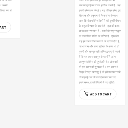
्वार का आभास
कठिन परिश्रम करते हुए पवित्र मार्ग पर
ंथ अर्थात
चलकर बुराई पर विजय हासिल करते हैं। यह
िश्चित रुप से
हमारी प्रेरणा के लिए है। यह पवित्र प्रेम, दृढ
विश्वास और हनुमानजी के समर्पण के साथ
साथ विपरीत परिस्थितियों में होते हुए बिभीषण
के अटूट विश्वास के बारे में है। इस की वजह
CART
से यह एक ‘रसायन’ है – यह निरंतर पुनरुद्धार
एवं वास्तविक शक्ति का जरिया है। एक ओर,
यह हमें वानर सैनिक बनने की प्रेरणा देता है,
जो भगवान और राजा श्रीराम के भक्त थे, तो
दूसरी ओर सद्गुरु श्री अनिरुद्ध बापूजी कहते
हैं कि यह रचना दत्तगुरु के चरणों में अर्पण
रामगुणसंकीर्तन की पुष्पांजलि है।
और यही
तो इस रचना की सुन्दरता है। इस रचना में
चित्र विस्तृत और गूढ़ हैं जो हमें उन घटनाओं
की गहराई तक ले जाते हैं मानो वे घटनाएँ
हमारे समक्ष, हमारी जिंदगी में घट रही हैं।
ADD TO CART