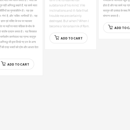
सार माता रूप धारण करती है। जैसा कि
form the fundamental
नजदीक ले जानेवाले खुले द
ुरु श्री अनिरुद्ध कहते हैं, यह कार्य माता
substance of his mind. Vile
होता है और यह कार्य यह ग्र
ीर्तियों का गुणसंकीर्तन है। यह एक
inclinations and ill-fate that
सदगुरु की उत्कंठा के शब्द न
ान-गंगा’ है, और ‘भक्ति-भागीरथी’ है। यह
trouble me are certainly
संम्पन्न करता है।
य ज्ञान एवं भक्ति के पथ पर चलकर
destroyed. But when? When I
त या यहाँ पर माता चंडिका के बोध के
become a Vanarsainik of Ram.
ADD TO 
ति संतोष प्रदान करता है।
यह चिरकाल
ार्गदर्शन करनेवाला यह ग्रन्थ सद्गुरु
ADD TO CART
 अनिरुद्ध जी द्वारा लिखे गए उन के अन्य
यों की तरह भक्तों को प्रेम और आधार देता
ADD TO CART