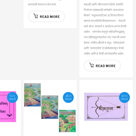
आनंदाची साधना व हेच सत्य.
बदलही आणि जीवनामध्ये वेळेचे, कार्याचे
नियोजन ह्याबद्दलही मार्गदर्शन आपल्याला
मिळते. ‘मधुफलवाटिका’ हा तिसरा विभाग
READ MORE
म्हणजे वानरवीरांचे विश्रामस्थान – जेथली
फळे ओज, सामर्थ्य व अर्थातच आनंद देणारी
आहेत – म्हणजेच सद्गुरु श्रीअनिरुद्धबापू
ज्या श्रीमद्पुरुसार्थाला ज्या ‘मधा’ची उपमा
देतात, तशीच औषधी व मधुर.
‘प्रेमप्रवास’
आणि ‘सत्यप्रवेश’ हे एकेमेकांपासून वेगळे
नाहीत आणि हे दोन्ही आनंददायीच आहेत.
READ MORE
6 in
18 in
10 in
stock
stock
stock