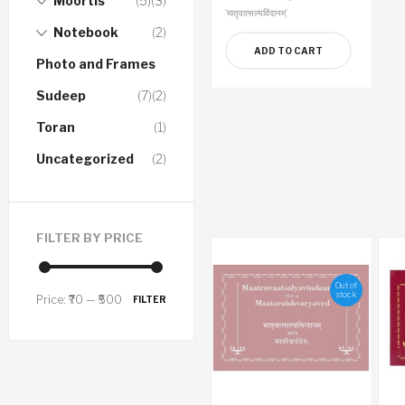
Moortis
(5)
(3)
‘मातृवात्सल्यविंदानम्’
Notebook
(2)
ADD TO CART
Photo and Frames
Sudeep
(7)
(2)
Toran
(1)
Uncategorized
(2)
FILTER BY PRICE
Out of
stock
Price:
₹70
—
₹500
FILTER