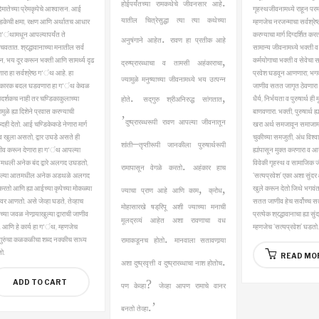
.
होईपर्यंतच्या रामकथेचे जीवनसार आहे
मातेच्या प्रेमकृपेचे आश्वासन. आई
गृहस्थजीवनामध्ये राहून परमार
यातील चित्रेसुद्धा त्या त्या कथेच्या
डिकेची क्षमा, रक्षण आणि अर्थातच आधार
म्हणजेच नरजन्माचा सर्वश्रेष्
 ग‘ंथामधून आपल्यापर्यंत ते
करण्याचा मार्ग दिग्दर्शित करत
.
अनुषंगाने आहेत
रावण हा प्रतीक आहे
चवतात. श्रद्धावानाच्या मनातील सर्व
सामान्य जीवनामध्ये
भक्ती व 
,
्‍न, भय दूर करून भक्ती आणि सामर्थ्य दृढ
कर्मयोगाचा भक्ती व सेवेचा
द्रुष्प्रारब्धाचा व तामसी अहंकाराचा
रा हा सर्वश्रेष्ठ ग‘ंथ आहे. हा
प्रवेश घडवून आणणारा; भगवंत
ज्यामुळे मनुष्याच्या जीवनामध्ये भय उत्पन्न
कारक बदल घडवणारा हा ग‘ंथ केवळ
जाणीव सतत जागृत ठेवणारा
.
,
ादर्शकच नाही तर चण्डिकाकुलाच्या
धैर्य, निर्भयता व पुरुषार्थ ही 
होते
सद्‌गुरु श्रीअनिरुद्ध सांगतात
मामुळे ह्या दिशेने प्रवास करण्याची
बाणवणारा.
भक्ती, पुरुषार्थ ह्
’
दुष्प्रारब्धरूपी रावण आपल्या जीवनातून
ही देतो. आई चण्डिकेकडे नेणारा मार्ग
खरा अर्थ समजावून समाजामध
व खुला असतो, द्वार उघडे असते ही
चुकीच्या समजुती, अंध विश्
–
शांती
तृप्तीरूपी जानकीला पुरुषार्थरूपी
ीव करून देणारा हा ग‘ंथ आपल्या
ह्यांपासून मुक्त करणारा व 
धली अनेक बंद द्वारे अलगद उघडतो,
विवेकी गृहस्थ व सामाजिक 
.
रामापासून वेगळे करतो
अहंकार हाच
ल्या आतमधील अनेक अडथळे अलगद
‘सत्यप्रवेश’ एका अशा सुंदर क्
,
,
करतो आणि ह्या आईच्या कृपेच्या मोकळ्या
खुले करून देतो जिथे भगवंताच
ज्याचा प्राण आहे आणि काम
क्रोध
गावर आणतो. असे जेव्हा घडते, तेव्हाच
सतत जाणीव हेच सर्वोच्च स
मोहासारखे षड्‌रिपू अशी ज्याच्या मनाची
या जवळ नेणार्‍याखुल्या द्वाराची जाणीव
प्रत्येक श्रद्धावानाचा ह्या सुंद
मूलद्रव्यं आहेत अशा रावणाचा वध
. आणि हे कार्य हा ग‘ंथ, म्हणजेच
म्हणजेच ‘सत्यप्रवेश’ घडतो.
.
गुरुंचा कळकळीचा शब्द नक्कीच साध्य
रामाकडूनच होतो
मानवाला सतावणार्‍या
ो.
READ MO
.
अशा दुष्प्रवृत्ती व दुष्प्रारब्धाचा नाश होतोच
?
ADD TO CART
पण केव्हा
जेव्हा आपण रामाचे वानर
.’
बनतो तेव्हा