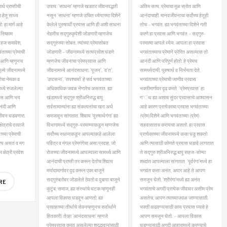
्थ प्राप्तीची
उपाय. ‘साधना’ म्हणजे खडतर जीवनपद्धती
अंतिम सत्य, प्रेमाचा मूळ स्रोत आणि
ठ हेतू साध्य
नसून ‘साधना’ म्हणजे उचित ध्येयाच्या दिशेने
आनंदाचाही. मानवजीवनाचा सर्वोच्च हेतूही
ो. हा मार्ग आहे
केलेले पुरुषार्थी प्रयास आणि ही अशी साधना
तोच – भगवंत. ह्या भगवंताच्या दिशेने गती
निष्काम
नेहमीच सद्गुरुकृपेशी जोडणारी म्हणजेच
करणे हा प्रवास आणि भगवंत – सद्गुरु-
 सहज समावेश,
सद्गुरुंच्या सोबत, त्यांच्या प्रेमासोबत
परमात्मा आपले ध्येय.
आपला हा प्रवास
ाच्या प्रेमाची
जोडणारी – जीवनामध्ये सत्यप्रवेश घडणे
भगवंताच्याच प्रेमाने प्रेरित असल्यास तो
 आणि म्हणूनच
म्हणजेच जीवनाचा प्रेमप्रवास आणि
आनंदी आणि परिपूर्ण होतो. हे प्रेमच
मूल्ये जीवनामध्ये
जीवनामध्ये आनंदसाधना.
‘पूजन’, ‘व‘त’,
सामर्थ्यदायी, पुरुषार्थ व निर्भयता देते.
यांचा नेमका व
‘उपासना’, ‘तपश्‍चर्या’ हे सर्व भगवंताच्या
भगवंताच्या प्रेमाची जाणीव प्रवास
्ये रुजलेल्या
अधिकाधिक जवळ नेणारेच असतात. ह्या
भक्तीमार्गावर दृढ करते.
‘प्रेमप्रवास’ हा
‍वास आणि भय
खंडामध्ये सद्गुरु श्रीअनिरुद्ध बापू
ग‘ंथ ह्या अशाच सुंदर प्रवासाचे आश्‍वासन
आनंदी आणि
सर्वसामान्यांना ह्या संकल्पनांचा खरा अर्थ
आहे कारण प्रत्येकाचा प्रवास भगवंताच्या
जीवन घडवणारा.
समजावून सांगतात. शिवाय ‘पुरुषार्थगंगा’ ह्या
(प्रेम)दिशेने आणि भगवंताच्या (प्रेम)
षेत्राचे दरवाजे
विभागामध्ये सद्गुरु-परमत्म्याकडून म्हणजेच
सहवासातच करायचा असतो. हा प्रवास
्या प्रेमाची
सर्वोच्च स्थानाकडून आपल्याकडे आलेला
प्रत्येकाच्या जीवनामध्ये कसा घडू शकतो
त्य असतं व मग
पवित्र व मंगल प्रेमगंगेचा असा प्रवाह, जो
आणि त्यासाठी कोणते प्रयास घडावे लागतात
र क्षेत्री प्रवेश
रोजच्या जीवनामध्ये आपल्याला सामर्थ्य आणि
ते सद्गुरु श्रीअनिरुद्ध बापू सहज-सोप्या
आनंदाची प्राप्ती तर करून देतोच शिवाय
शब्दांत आपल्याला सांगतात.
‘पूर्वरंगा’मध्ये हा
मर्यादामार्गावर दृढ करून एका बाजूने
भगवंत कसा अनंत, अपार आहे ते आपण
सद्गुरुंबरोबर जोडलेले ठेवतो व दुसर्‍या बाजूने
समजून घेतो. ‘श्रीरंगा’मध्ये ह्या अनंत
RE
कुटुंब, समाज, ह्या संस्थांचे घटक म्हणूनही
भगवंताचे अगदी प्रत्येक जीवावर असीम प्रेम
आपला विकास घडवून आणतो. ह्या
असतेच, आपण त्याच्याजवळ जाण्यासाठी,
प्रवाहाच्या तीर्थाचे सेवनम्हणूनच सर्वार्थाने
भक्ती वाढवण्यासाठी काय प्रयास घ्यावे हे
हितकारी!
तेव्हा ‘आनंदसाधना’ म्हणजे
आपण समजून घेतो. – आपला विकास
प्रेमप्रवास करत असलेल्या श्रद्धावानांसाठी
घडण्यासाठी अगदी आहारामध्ये करण्याचे