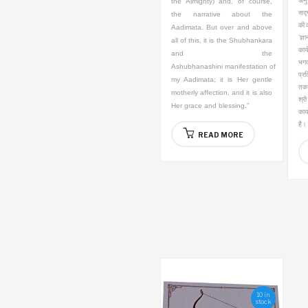
अनु
the Almighty) and, of course,
सद्ग
the narrative about the
की क
Aadimata. But over and above
‘ज्ञ
all of this, it is the Shubhankara
कार्
and the
भगवं
Ashubhanashini
manifestation of
प्र
my Aadimata; it is Her gentle
तक म
motherly affection, and it is also
श्री
Her grace and blessing.”
कार्
है।
READ MORE
10 in
stock