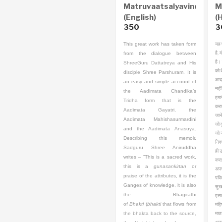
Matruvaatsalyavindaana
M
(English)
(H
350
3
यह 
This great work has taken form
है, 
from the dialogue between
है। 
ShreeGuru Dattatreya and His
को क
disciple Shree Parshuram. It is
आदर्
an easy and simple account of
नही
the Aadimata Chandika’s
हमार
Tridha form that is the
करा
Aadimata Gayatri, the
जान
Aadimata Mahishasurmardini
जो द
and the Aadimata Anasuya.
जो न
Describing this memoir,
निश
Sadguru Shree Aniruddha
ही उ
writes – “This is a sacred work,
करती
this is a
gunasankirtan
or
अपने
praise of the attributes, it is the
पवित
Ganges of knowledge, it is also
सुरक
the Bhagirathi
इसकी
of
Bhakti
(
bhakti
that flows from
महि
माता
the bhakta back to the source,