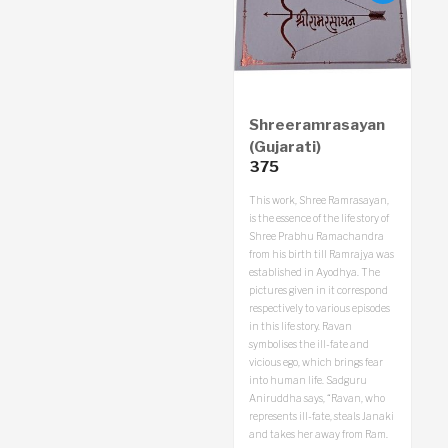
Shreeramrasayan
(Gujarati)
375
This work, Shree Ramrasayan,
is the essence of the life story of
Shree Prabhu Ramachandra
from his birth till Ramrajya was
established in Ayodhya. The
pictures given in it correspond
respectively to various episodes
in this life story. Ravan
symbolises the ill-fate and
vicious ego, which brings fear
into human life. Sadguru
Aniruddha says, “Ravan, who
represents ill-fate, steals Janaki
and takes her away from Ram.