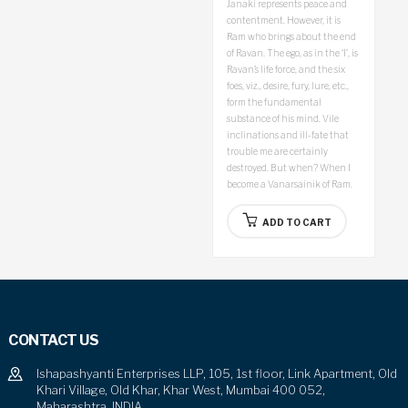
Janaki represents peace and
contentment. However, it is
Ram who brings about the end
of Ravan. The ego, as in the ‘I’, is
Ravan’s life force, and the six
foes, viz., desire, fury, lure, etc.,
form the fundamental
substance of his mind. Vile
inclinations and ill-fate that
trouble me are certainly
destroyed. But when? When I
become a Vanarsainik of Ram.
ADD TO CART
CONTACT US
Ishapashyanti Enterprises LLP, 105, 1st floor, Link Apartment, Old
Khari Village, Old Khar, Khar West, Mumbai 400 052,
Maharashtra, INDIA