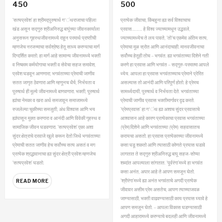
450
500
Satyaprawesh
Prempravas Economy
Economy Edition
Edition (Marathi)
‘सत्यप्रवेश’ हा श्रीमद्पुरुषार्थ ग‘ंथराजाचा पहिला
प्रत्येक जीवाचा, किंबहुना ह्या सर्व विश्‍वाचाच
(Marathi)
खंड असून सद्गुरु श्रीअनिरुद्ध बापूंच्या जीवनकार्याला
प्रवास……… हे विश्‍व ज्याच्यामधून उद्भवले,
अनुसरून गृहस्थजीवनामध्ये राहून परमार्थ प्राप्तीची
ज्याच्यामध्येच ते लय पावते, ‘तो’च एकमेव अंतिम सत्य,
म्हणजेच नरजन्माचा सर्वश्रेष्ठ हेतू साध्य करण्याचा मार्ग
प्रेमाचा मूळ स्रोत आणि आनंदाचाही. मानवजीवनाचा
दिग्दर्शित करतो. हा मार्ग आहे सामान्य जीवनामध्ये
भक्ती
सर्वोच्च हेतूही तोच – भगवंत. ह्या भगवंताच्या दिशेने गती
व निष्काम कर्मयोगाचा भक्ती व सेवेचा सहज समावेश,
करणे हा प्रवास आणि भगवंत – सद्गुरु-परमात्मा आपले
प्रवेश घडवून आणणारा; भगवंताच्या प्रेमाची जाणीव
ध्येय.
आपला हा प्रवास भगवंताच्याच प्रेमाने प्रेरित
सतत जागृत ठेवणारा आणि म्हणूनच धैर्य, निर्भयता व
असल्यास तो आनंदी आणि परिपूर्ण होतो. हे प्रेमच
पुरुषार्थ ही मूल्ये जीवनामध्ये बाणवणारा.
भक्ती, पुरुषार्थ
सामर्थ्यदायी, पुरुषार्थ व निर्भयता देते. भगवंताच्या
ह्यांचा नेमका व खरा अर्थ समजावून समाजामध्ये
प्रेमाची जाणीव प्रवास भक्तीमार्गावर दृढ करते.
रुजलेल्या चुकीच्या समजुती, अंध विश्‍वास आणि भय
‘प्रेमप्रवास’ हा ग‘ंथ ह्या अशाच सुंदर प्रवासाचे
ह्यांपासून मुक्त करणारा व आनंदी आणि विवेकी गृहस्थ व
आश्‍वासन आहे कारण प्रत्येकाचा प्रवास भगवंताच्या
सामाजिक जीवन घडवणारा.
‘सत्यप्रवेश’ एका अशा
(प्रेम)दिशेने आणि भगवंताच्या (प्रेम) सहवासातच
सुंदर क्षेत्राचे दरवाजे खुले करून देतो जिथे भगवंताच्या
करायचा असतो. हा प्रवास प्रत्येकाच्या जीवनामध्ये
प्रेमाची सतत जाणीव हेच सर्वोच्च सत्य असतं व मग
कसा घडू शकतो आणि त्यासाठी कोणते प्रयास घडावे
प्रत्येक श्रद्धावानाचा ह्या सुंदर क्षेत्री प्रवेश म्हणजेच
लागतात ते सद्गुरु श्रीअनिरुद्ध बापू सहज-सोप्या
‘सत्यप्रवेश’ घडतो.
शब्दांत आपल्याला सांगतात.
‘पूर्वरंगा’मध्ये हा भगवंत
कसा अनंत, अपार आहे ते आपण समजून घेतो.
‘श्रीरंगा’मध्ये ह्या अनंत भगवंताचे अगदी प्रत्येक
READ MORE
जीवावर असीम प्रेम असतेच, आपण त्याच्याजवळ
जाण्यासाठी, भक्ती वाढवण्यासाठी काय प्रयास घ्यावे हे
आपण समजून घेतो. – आपला विकास घडण्यासाठी
अगदी आहारामध्ये करण्याचे बदलही आणि जीवनामध्ये