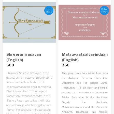
5 in
Out of
stock
stock
Shreeramrasayan
Matruvaatsalyavindaanam
(English)
(English)
300
350
This work, Shree Ramrasayan, is the
This great work has taken form from
essence of the life story of Shree Prabhu
the dialogue between ShreeGuru
Ramachandra from his birth till
Dattatreya and His disciple Shree
Ramrajya was established in Ayodhya.
Parshuram. It is an easy and simple
The pictures given in it correspond
account of the Aadimata Chandika’s
respectively to various episodes in this
Tridha form that is the Aadimata
life story. Ravan symbolises the ill-fate
Gayatri, the Aadimata
and vicious ego, which brings fear into
Mahishasurmardini and the Aadimata
human life. Sadguru Aniruddha says,
Anasuya. Describing this memoir,