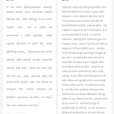
‘राम्रसायन’ सद्गुरु श्री अनिरुद्ध बापूजी रचित भगवन
हा ग्रंथ म्हणजे श्रीप्रभूरामचंद्रांच्या जन्मापासून
श्रीराम की जीवणी है मगर यह केवल अनुवाद नहीं है।
अयोध्येत रामराज्य स्थापन होईपर्यंतच्या रामकथेचे
‘राम्रसायन’ भगवान श्रीराम की जीवनगाथा जरुर है,
.
जीवनसार आहे
यातील चित्रेसुद्धा त्या त्या कथेच्या
परन्तु कुछ हद तक यह घटनाएं हर युग में और सभी
मानवों की जिंदगी में घटती हैं। हरएक की भूमिका – चाहे
.
अनुषंगाने आहेत
रावण हा प्रतीक आहे
वे श्रीराम के सद्गुण हों या रावण की चरित्रहीनता हो, वे
,
हर समय हमारे जीवन में घटते हैं। इन बातों को
द्रुष्प्रारब्धाचा व तामसी अहंकाराचा
ज्यामुळे
‘प्रेमप्रवास’ (श्रीमाद्पुरुशार्थ ग्रंथराज का दूसरा भाग)
.
मनुष्याच्या जीवनामध्ये भय उत्पन्न होते
सद्‌गुरु
में समझाया गया है। पाठक इन बातों को अपने जीवन से
जोड़कर इन से निरंतर मार्गदर्शन पाता है। यह केवल
, ’
श्रीअनिरुद्ध सांगतात
दुष्प्रारब्धरूपी रावण आपल्या
अपनी पत्नी सीता को दुष्ट रावण के चुंगल से छुड़ाने की
बात नहीं है। हम भक्तों के लिए मानो भगवान की यह
–
जीवनातून शांती
तृप्तीरूपी जानकीला पुरुषार्थरूपी
लड़ाई भक्ति को प्रारब्ध के चुंगल से छुड़ाकर वहीँ ले
.
जाने के लिए है जहाँ से वह आई है – भगवान के पास।
रामापासून वेगळे करतो
अहंकार हाच ज्याचा प्राण
भगवान एक सामान्य इन्सान की तरह जीवन व्यतीत
,
,
करते हुए, उपलब्ध भौतिक साधनों की सहायता से और
आहे आणि काम
क्रोध
मोहासारखे षड्‌रिपू अशी
कठिन परिश्रम करते हुए पवित्र मार्ग पर चलकर बुराई
ज्याच्या मनाची मूलद्रव्यं आहेत अशा रावणाचा वध
पर विजय हासिल करते हैं। यह हमारी प्रेरणा के लिए
.
रामाकडूनच होतो
मानवाला सतावणार्‍या अशा
है। यह पवित्र प्रेम, दृढ विश्वास और हनुमानजी के
समर्पण के साथ साथ विपरीत परिस्थितियों में होते हुए
.
?
दुष्प्रवृत्ती व दुष्प्रारब्धाचा नाश होतोच
पण केव्हा
बिभीषण के अटूट विश्वास के बारे में है। इस की वजह से
यह एक ‘रसायन’ है – यह निरंतर पुनरुद्धार एवं
.’
जेव्हा आपण रामाचे वानर बनतो तेव्हा
वास्तविक शक्ति का जरिया है। एक ओर, यह हमें वानर
सैनिक बनने की प्रेरणा देता है, जो भगवान और राजा