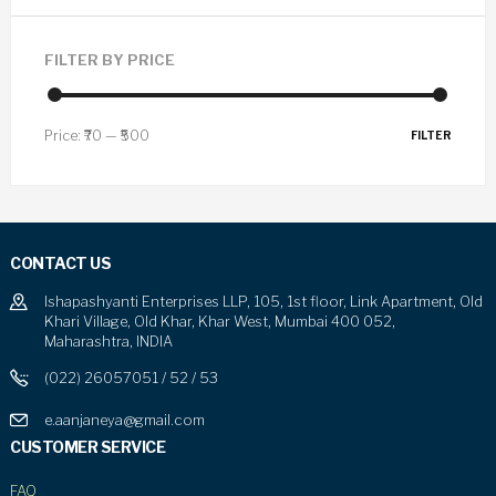
FILTER BY PRICE
Price:
₹70
—
₹500
FILTER
CONTACT US
Ishapashyanti Enterprises LLP, 105, 1st floor, Link Apartment, Old
Khari Village, Old Khar, Khar West, Mumbai 400 052,
Maharashtra, INDIA
(022) 26057051 / 52 / 53
e.aanjaneya@gmail.com
CUSTOMER SERVICE
FAQ