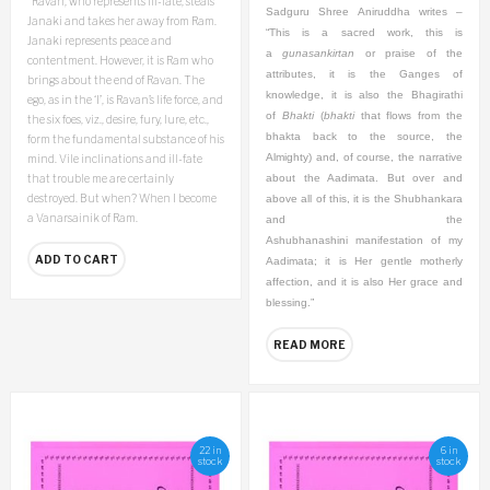
“Ravan, who represents ill-fate, steals
Sadguru Shree Aniruddha writes –
Janaki and takes her away from Ram.
“This is a sacred work, this is
Janaki represents peace and
a
gunasankirtan
or praise of the
contentment. However, it is Ram who
attributes, it is the Ganges of
brings about the end of Ravan. The
knowledge, it is also the Bhagirathi
ego, as in the ‘I’, is Ravan’s life force, and
of
Bhakti
(
bhakti
that flows from the
the six foes, viz., desire, fury, lure, etc.,
bhakta back to the source, the
form the fundamental substance of his
Almighty) and, of course, the narrative
mind. Vile inclinations and ill-fate
that trouble me are certainly
about the Aadimata. But over and
destroyed. But when? When I become
above all of this, it is the Shubhankara
a Vanarsainik of Ram.
and the
Ashubhanashini
manifestation of my
ADD TO CART
Aadimata; it is Her gentle motherly
affection, and it is also Her grace and
blessing.”
READ MORE
22 in
6 in
stock
stock