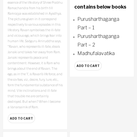
essence of the life story of Shree Prabhu
contains below books
Ramachandra from his birth till
Ramrajya was established in Ayodhya.
Purusharthaganga
The pictures given in it correspond
respectively to various episodes in this
Part – 1
life story. Ravan symbolises the ill-fate
Purusharthaganga
and vicious ego, which brings fear into
human life. Sadguru Aniruddha says,
Part – 2
“Ravan, who represents ill-fate, steals
Janaki and takes her away from Ram.
Madhufalavatika
Janaki represents peace and
contentment. However, it is Ram who
ADD TO CART
brings about the end of Ravan. The
ego, as in the ‘I’, is Ravan’s life force, and
the six foes, viz., desire, fury, lure, etc.,
form the fundamental substance of his
mind. Vile inclinations and ill-fate
that trouble me are certainly
destroyed. But when? When I become
a Vanarsainik of Ram.
ADD TO CART