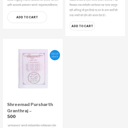
आणि आधाराचे आश्‍वासन म्हणजे ‘मातृवात्सल्यविंदानम्’
चिरकाल तक मार्गदर्शन करनेवाला यह ग्रन्थ सद्गुरु
श्री अनिरुद्ध जी द्वारा लिखे गए उन के अन्य कार्यों की
तरह भक्तों को प्रेम और आधार देता है।
ADD TO CART
ADD TO CART
Out of
stock
Shreemad Pursharth
Granthraj –
500
Aanandsadhana
Economy Edition
‘आनंदसाधना’ म्हणजे मर्यादामार्गावर परमेश्‍वरावर प्रेम