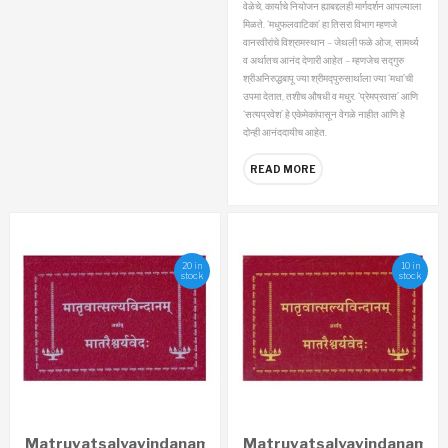
वेळेचे, कार्याचे नियोजन ह्याबद्दलही मार्गदर्शन आपल्याला
मिळते. ‘मधुफलवाटिका’ हा तिसरा विभाग म्हणजे
वानरवीरांचे विश्रामस्थान – जेथली फळे ओज, सामर्थ्य
व अर्थातच आनंद देणारी आहेत – म्हणजेच सद्गुरु
श्रीअनिरुद्धबापू ज्या श्रीमद्पुरुसार्थाला ज्या ‘मधा’ची
उपमा देतात, तशीच औषधी व मधुर.
‘प्रेमप्रवास’ आणि
‘सत्यप्रवेश’ हे एकेमेकांपासून वेगळे नाहीत आणि हे
दोन्ही आनंददायीच आहेत.
READ MORE
20 in
10 in
stock
stock
Matruvatsalyavindanam
Matruvatsalyavindanam