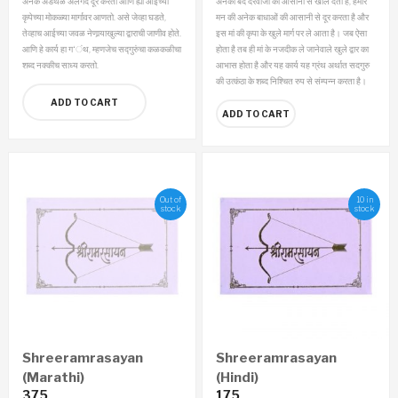
अनेक अडथळे अलगद दूर करतो आणि ह्या आईच्या
अनेको बंद दरवाजो को आसानी से खोल देता है, हमारे
कृपेच्या मोकळ्या मार्गावर आणतो. असे जेव्हा घडते,
मन की अनेक बाधाओं की आसानी से दूर करता है और
तेव्हाच आईच्या जवळ नेणार्‍याखुल्या द्वाराची जाणीव होते.
इस मां की कृपा के खुले मार्ग पर ले आता है। जब ऐसा
आणि हे कार्य हा ग‘ंथ, म्हणजेच सद्गुरुंचा कळकळीचा
होता है तब ही मां के नजदीक ले जानेवाले खुले द्वार का
शब्द नक्कीच साध्य करतो.
आभास होता है और यह कार्य यह ग्रंथ अर्थात सदगुरु
की उत्कंठा के शब्द निश्चित रुप से संम्पन्न करता है।
ADD TO CART
ADD TO CART
Out of
10 in
stock
stock
Shreeramrasayan
Shreeramrasayan
(Marathi)
(Hindi)
375
175