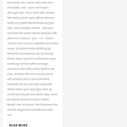
(Marathi)
करत वाटचाल करत असताना आनंद प्राप्त करून
घेण्याचे विविध उपाय. ‘साधना’ म्हणजे खडतर
जीवनपद्धती नसून ‘साधना’ म्हणजे उचित ध्येयाच्या
दिशेने केलेले पुरुषार्थी प्रयास आणि ही अशी साधना
नेहमीच सद्गुरुकृपेशी जोडणारी म्हणजेच सद्गुरुंच्या
सोबत, त्यांच्या प्रेमासोबत जोडणारी – जीवनामध्ये
सत्यप्रवेश घडणे म्हणजेच जीवनाचा प्रेमप्रवास आणि
जीवनामध्ये आनंदसाधना.
‘पूजन’, ‘व‘त’, ‘उपासना’,
‘तपश्‍चर्या’ हे सर्व भगवंताच्या अधिकाधिक जवळ नेणारेच
असतात. ह्या खंडामध्ये सद्गुरु श्रीअनिरुद्ध बापू
सर्वसामान्यांना ह्या संकल्पनांचा खरा अर्थ समजावून
सांगतात. शिवाय ‘पुरुषार्थगंगा’ ह्या विभागामध्ये सद्गुरु-
परमत्म्याकडून म्हणजेच सर्वोच्च स्थानाकडून
आपल्याकडे आलेला पवित्र व मंगल प्रेमगंगेचा असा
प्रवाह, जो रोजच्या जीवनामध्ये आपल्याला सामर्थ्य
आणि आनंदाची प्राप्ती तर करून देतोच शिवाय
मर्यादामार्गावर दृढ करून एका बाजूने सद्गुरुंबरोबर
जोडलेले ठेवतो व दुसर्‍या बाजूने कुटुंब, समाज, ह्या
संस्थांचे घटक म्हणूनही आपला विकास घडवून आणतो.
ह्या प्रवाहाच्या तीर्थाचे सेवनम्हणूनच सर्वार्थाने
हितकारी!
तेव्हा ‘आनंदसाधना’ म्हणजे प्रेमप्रवास करत
असलेल्या श्रद्धावानांसाठी आनंदाची साधना व हेच
सत्य.
READ MORE