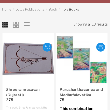
Home
Lotus Publications
Book
Holy Books
Showing all 13 results
10 in
18 in
stock
stock
Shreeramrasayan
Purusharthaganga and
(Gujarati)
Madhufalavatika
375
75
Pustika
This work, Shree Ramrasayan, is the
This combination