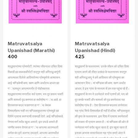
Matruvatsalya
Matruvatsalya
Upanishad (Marathi)
Upanishad (Hindi)
400
425
श्रद्धावानांच्या प्रेमापोटी, त्यांच्या जीवनाला उचित दिशा
श्रद्धावानों के फलस्वरूप, उनके जीवन को उचित दिशा
मिळावी ह्या कळकळीपोटी सद्गुरु श्री अनिरुद्ध बापूंनी
प्रदान करने की तीव्र उत्कंठा के फलस्वरूप सदगुरु
आपल्याला दिलेले आदिमातेच्या प्रेमकृपेचे आश्वासन.
श्री अनिरुद्ध बापू ने हमें आदिमाता की प्रेमकॄपा का
आई चण्डिकेची क्षमा, रक्षण आणि अर्थातच आधार ह्या
आश्वासन दिया। मां चण्डिका की क्षमा, रक्षण अर्थात
ग‘ंथामधून आपल्यापर्यंत ते पोहोचवतात.
आधार, वे इस ग्रंथ के माध्याम से हम तक पहुंचा रहे हैं।
श्रद्धावानाच्या मनातील सर्व प्रश्‍न, भय दूर करून भक्ती
श्रद्धावानों के मन मे उठनेवाले सभी प्रश्नों को, भय को
आणि सामर्थ्य दृढ करणारा हा सर्वश्रेष्ठ ग‘ंथ आहे. हा
दूर करके भक्ती और सामर्थ्य को दृढ करनेवाला यह
हितकारक बदल घडवणारा हा ग‘ंथ केवळ
सर्वश्रेष्ठ ग्रंथ है। ऐसा हितकारक बदलाव लानेवाला
दिशादर्शकच नाही तर चण्डिकाकुलाच्या प्रेमामुळे ह्या
यह ग्रंथ सिर्फ दिशादर्शक ही नहीं है बल्कि, चण्डिकाकुल
दिशेने प्रवास करण्याची ताकदही देतो. आई चण्डिकेकडे
की कृपा के फलस्वरूप, इस दिशा में प्रवास करनेवालों
नेणारा मार्ग सदैव खुला असतो, द्वार उघडे असते ही
को ताकत भी प्रदान करता है। मां चण्डिका की ओर ले
जाणीव करून देणारा हा ग‘ंथ आपल्या आतमधली
जानेवाला मार्ग सदैव खुला रहता है, द्वार खुला रहता है
अनेक बंद द्वारे अलगद उघडतो, आपल्या आतमधील
इसका आभास करवानेवाला यह ग्रंथ हमारे अंदर मे