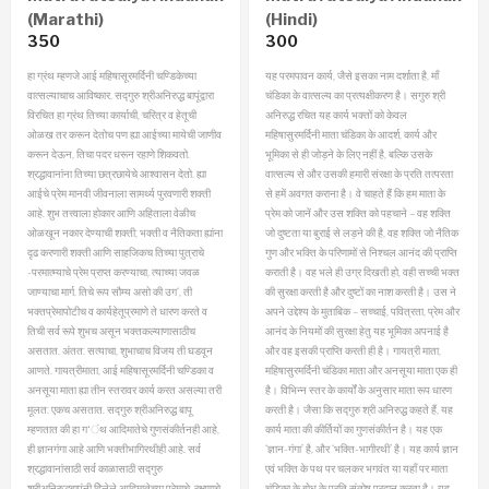
(Marathi)
(Hindi)
350
300
हा ग्रंथ म्हणजे आई महिषासूरमर्दिनी चण्डिकेच्या
यह परमपावन कार्य, जैसे इसका नाम दर्शाता है, माँ
वात्सल्याचाच आविष्कार. सद्गुरु श्रीअनिरुद्ध बापूंद्वारा
चंडिका के वात्सल्य का प्रत्यक्षीकरण है। सगुरु श्री
विरचित हा ग्रंथ तिच्या कार्याची, चरित्र व हेतूची
अनिरुद्ध रचित यह कार्य भक्तों को केवल
ओळख तर करून देतोच पण ह्या आईच्या मायेची जाणीव
महिषासुरमर्दिनी माता चंडिका के आदर्श, कार्य और
करून देऊन, तिचा पदर धरून रहाणे शिकवतो.
भूमिका से ही जोड़ने के लिए नहीं है, बल्कि उसके
श्रद्धावानांना तिच्या छत्रछायेचे आश्वासन देतो.
ह्या
वात्सल्य से और उसकी हमारी संरक्षा के प्रति तत्परता
आईचे प्रेम मानवी जीवनाला सामर्थ्य पुरवणारी शक्ती
से हमें अवगत कराना है।
वे चाहते हैं कि हम माता के
आहे. शुभ तत्त्वाला होकार आणि अहिताला वेळीच
प्रेम को जानें और उस शक्ति को पहचाने – वह शक्ति
ओळखून नकार देण्याची शक्ती; भक्ती व नैतिकता ह्यांना
जो दुष्टता या बुराई से लड़ने की है, वह शक्ति जो नैतिक
दृढ करणारी शक्ती आणि साहजिकच तिच्या पुत्राचे
गुण और भक्ति के परिणामों से निश्चल आनंद की प्राप्ति
-परमात्म्याचे प्रेम प्राप्त करण्याचा, त्याच्या जवळ
कराती है। वह भले ही उग्र दिखती हो, वही सच्ची भक्त
जाण्याचा मार्ग. तिचे रूप सौम्य असो की उग‘, ती
की सुरक्षा करती है और दुष्टों का नाश करती है। उस ने
भक्तप्रेमापोटीच व कार्यहेतूप्रमाणे ते धारण करते व
अपने उद्देश्य के मुताबिक – सच्चाई, पवित्रता, प्रेम और
तिची सर्व रूपे शुभच असून भक्तकल्याणासाठीच
आनंद के नियमों की सुरक्षा हेतु यह भूमिका अपनाई है
असतात. अंतत: सत्याचा, शुभाचाच विजय ती घडवून
और वह इसकी प्राप्ति करती ही है।
गायत्री माता,
आणते.
गायत्रीमाता, आई महिषासूरमर्दिनी चण्डिका व
महिषासुरमर्दिनी चंडिका माता और अनसूया माता एक ही
अनसूया माता ह्या तीन स्तरावर कार्य करत असल्या तरी
है। विभिन्न स्तर के कार्यों के अनुसार माता रूप धारण
मूलत: एकच असतात.
सद्गुरु श्रीअनिरुद्ध बापू
करती है। जैसा कि सद्गुरु श्री अनिरुद्ध कहते हैं, यह
म्हणतात की हा ग‘ंथ आदिमातेचे गुणसंकीर्तनही आहे,
कार्य माता की कीर्तियों का गुणसंकीर्तन है। यह एक
ही ज्ञानगंगा आहे आणि भक्तीभागिरथीही आहे. सर्व
‘ज्ञान-गंगा’ है, और ‘भक्ति-भागीरथी’ है। यह कार्य ज्ञान
श्रद्धावानांसाठी सर्व काळासाठी सद्गुरु
एवं भक्ति के पथ पर चलकर भगवंत या यहाँ पर माता
श्रीअनिरुद्धबापूंनी दिेलेले आदिमातेच्या प्रेमाचे, रक्षणाचे
चंडिका के बोध के प्रति संतोष प्रदान करता है।
यह