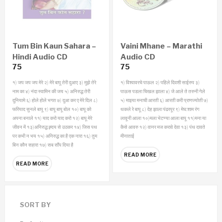
Tum Bin Kaun Sahara –
Vaini Mhane – Marathi
Hindi Audio CD
Audio CD
75
75
१) जप जप जप मेरे
२) मेरे बापू तेरी दुआए
३) मुझे तेरे
१) विश्वावरचे पाऊल
२) पहिले दिवशी साईरुप
३)
नाम का
४) नंदा स्वामिन की जय
५) अनिरुद्ध तेरी
पाऊस पडला चिखल झाला
४) जे आले ते तरुनी गेले
दुनियामे
६) होले होले भगत
७) दुआ कर ए मेरे दिल
८)
५) माझ्या मनाची आरती
६) आरती करी प्राणज्योती
७)
फरियाद सुनले बापू
९) बापू बापू बोल
१०) बापू को
थकले रे बापू
८) देह झाला पंढरपूर
९) मेघ:शाम रंग
अपना बनाले
११) याद करो याद करो
१२) बापू मेरे
लावूनी आला
१०)मला भेटण्या आला बापू
११)मना या
जीवन में
१३)अनिरुद्ध ह्र्दय से उठकर
१४) जिस पथ
कैसे आवरु
१२) वानर मज करावे देवा
१३) पंथ दावते
पर कभी न भय
१५) अनिरुद्ध का है एक नारा
१६) तुम
मीनाताई
बिन कौन सहारा
१७) सब सौंप दिया है
READ MORE
READ MORE
SORT BY