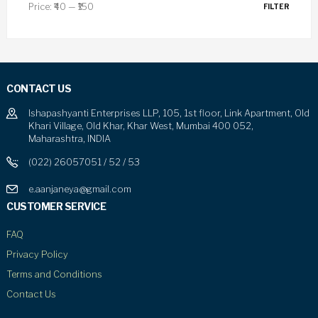
Price:
₹40
—
₹150
FILTER
CONTACT US
Ishapashyanti Enterprises LLP, 105, 1st floor, Link Apartment, Old
Khari Village, Old Khar, Khar West, Mumbai 400 052,
Maharashtra, INDIA
(022) 26057051 / 52 / 53
e.aanjaneya@gmail.com
CUSTOMER SERVICE
FAQ
Privacy Policy
Terms and Conditions
Contact Us