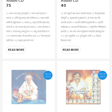
Audio CD
Audio CD
75
40
१) धन्य धन्य बापू सत्वगुणी
२) जन्म अर्धा सरला ग
१) उभे राहूनी सर्व आता आरती करुया
२) त्रिगुणात्मक
सरला
३) अनिरुद्ध माज़ा धावे भक्तिला
४) जाऊ कशी
त्रैमुर्ती
३) सुखकर्ता दु:खहर्ता
४) हे राजा राम तेरी
कशी मी जुईगावला
५) भारुड
६) बापू भेटीची ओढ मला
आरती उतारूं
५) आरती करितो हनुमंताची
६) आरती
लागली
७) दार उघड बापू दार उघड
८) सांज वेळच्या र
साईबाबा
७) लवथवती विक्राळा
८) कर्पूरगौरा गौरीशंकरा
वार्या
९) माज़ा बापू पळपुट्या
१०) बापू माज़ा दिसला गं
आरती
९) जय जय जय मयूरेश्र्वरा पंचारती ओवाळू हरा
११) गाजतया ढोल नी वाजतीया टाळ
१२) निजरुपाला
१०) युगे अठ्ठावीस
११) दुर्गे दुर्घट भारी
१२) येई हो
दावी देवा
१३) माझ्या ज्ञानाचे नगर
विठठले माज़े
READ MORE
READ MORE
Out of
Out of
stock
stock