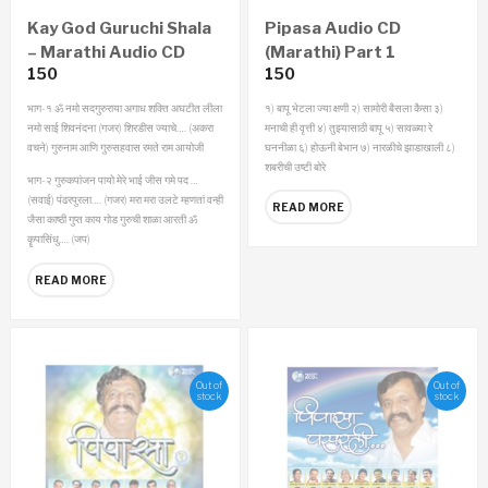
Kay God Guruchi Shala
Pipasa Audio CD
– Marathi Audio CD
(Marathi) Part 1
150
150
भाग-१
ॐ नमो सदगुरुराया
अगाध शक्ति अघटीत लीला
१) बापू भेटला ज्या क्षणी २) सामोरी बैसला कैसा ३)
नमो साई शिवनंदना (गजर)
शिरडीस ज्याचे…. (अकरा
मनाची ही वृत्ती ४) तुझ्यासाठी बापू ५) सावळ्या रे
वचने)
गुरुनाम आणि गुरुसहवास
रमते राम आयोजी
घननीळा ६) होऊनी बेभान ७) नारळीचे झाडाखाली ८)
शबरीची उष्टी बोरे
भाग-२
गुरुकपांजन पायो मेरे भाई
जीस गमे पद …
(सवाई)
पंढरपुरला…. (गजर)
मरा मरा उलटे म्हणतां
वन्ही
READ MORE
जैसा काष्ठी गुप्त
काय गोड गुरुची शाळा
आरती
ॐ
कॄपासिंधु…. (जप)
READ MORE
Out of
Out of
stock
stock