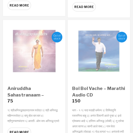
READ MORE
READ MORE
Out of
Out of
stock
stock
Aniruddha
Bol Bol Vache – Marathi
Sahastranaam –
Audio CD
75
150
Marathi Audio CD
१) श्रीअनिरुद्धसहस्त्रनाम स्तोत्र
२) श्री अनिरुद्ध
भाग – १
१) यदा यदाही धर्मस्य
२) तिमिरातुनि
महिम्नस्तोत्र
३) बापू बोल बार बार
४)
पसरुनिया बाहू
३) अनंत दिसानी आले पुन्हा
४) इथे
श्रीगुरुचरणवंदना
५) आरती- ओम जय अनिरुद्ध प्रभो
प्रेमकपा आहे
५) हरिरुप अनिरुद्ध (लोकी)
६) तू दयेचा
अपार सागर
७) कानी आले शब्द
८) नाम घेता
अनिरुद्धाचे (पोवाडा)
९) येड लागलं
१०) अनंताचे रुपी
READ MORE