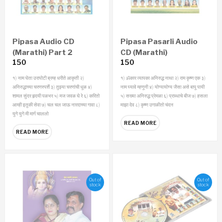
Pipasa Audio CD
Pipasa Pasarli Audio
(Marathi) Part 2
CD (Marathi)
150
150
१) नाम घेता उरापोटी ब्रम्ह धरीते आकृती २)
१) ॐकार व्यापका अनिरुद्ध नाथा २) राम कृष्ण एक ३)
अनिरुद्धाच्या चरणस्पर्शे ३) तुझ्या चरणांची धूळ ४)
नाम घ्यावे म्हणूनी ४) योग्यायोग्य जैसा असे बापू पायी
शामल सुंदर हृदयी पळभर ५) मज जवळ घे रे ६) करितो
५) सख्या अनिरुद्ध प्रेमळा ६) प्राब्धाचे बीज ७) हसला
आम्ही इतुकी सेवा ७) चल चल जाऊ नारदाच्या गावा ८)
माझा देव ८) कृष्ण उगाळीतो चंदन
युगे युगे मी मार्ग चाललो
READ MORE
READ MORE
Out of
Out of
stock
stock