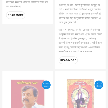
अनिरुध्दा, वरदहस्त अनिरुध्दा, रामेरामस्य रामाय जय
१) वो बापू येई वो
२) हरीवरा तू सांग कैसा
३) सुदूर मंद
जय जय अनिरुध्दा
राती
४) हा येतो कधी अन जातो कधी
५) तुज़े नाम गोड
कीती
६) मन वढाळ वढाळ
७) एका सुरात डमरु बाजे
८)
READ MORE
अनिरुद्ध नको रे दूर
९) सुखालागी करीसी तळमळ
१०)
सहज सुख तुज़्या नामे
भाग -२
१) बापू बोल, बापू बोल
२) काय वर्णू माज़े जीवन
३) सुखद व्योम ज़ल बरसत आले
४) नभ व्हिवळ नाचतो
मी
५) जय जय हे अनिरुद्ध सद्गुरु
६) एक वेळ तू
सहजची येरे
७) मन सामर्थ्य देण्य़ा आल
८) बाई मी दळण
दळिते
९) मधू स्वप्नांची मधूर कथांची
१०) आली लहर
लकेर होऊन
११) जप- ॐ मन:सामर्थ्यदाता
READ MORE
Out of
Out of
stock
stock