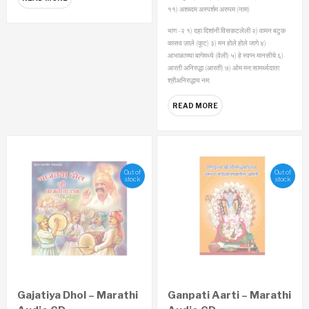
११) अशब्दम अस्पर्शम अरुपम (नाम)
भाग -२
१) दहा दिशांनी विसकटलेली
२) वामन बटुक
कासव ज़ाले (कूट)
३) मन होले होले जागे
४)
आभाळाच्या बागेमध्ये (वेली)
५) हे स्वप्न मानसीचे
६)
आरती अनिरुद्धा (आरती)
७) ओम मन:सामर्थ्यदाता
श्रीअनिरुद्धाय नम:
READ MORE
Out of
Out of
stock
stock
Gajatiya Dhol – Marathi
Ganpati Aarti – Marathi