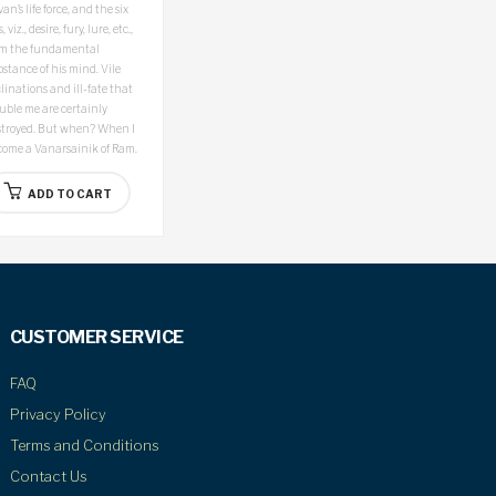
an’s life force, and the six
s, viz., desire, fury, lure, etc.,
rm the fundamental
stance of his mind. Vile
linations and ill-fate that
uble me are certainly
stroyed. But when? When I
come a Vanarsainik of Ram.
ADD TO CART
CUSTOMER SERVICE
FAQ
Privacy Policy
Terms and Conditions
Contact Us