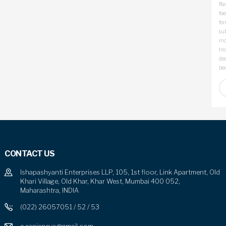
Rav
foe
fo
sub
inc
tro
de
be
CONTACT US
Ishapashyanti Enterprises LLP, 105, 1st floor, Link Apartment, Old
Khari Village, Old Khar, Khar West, Mumbai 400 052,
Maharashtra, INDIA
(022) 26057051 / 52 / 53