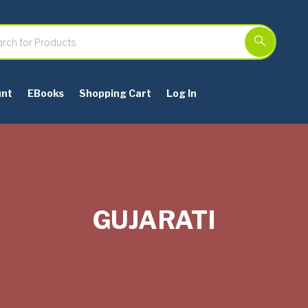
unt
EBooks
Shopping Cart
Log In
GUJARATI