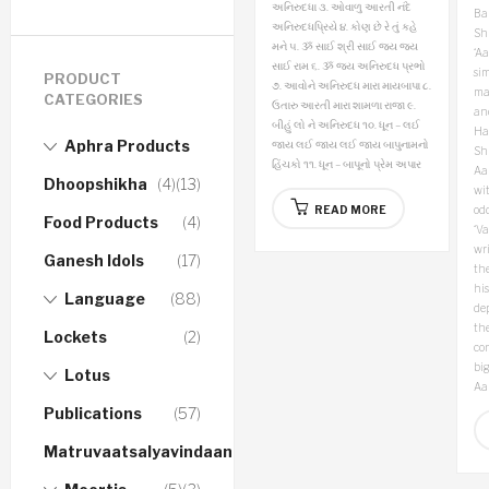
અનિરુદધા
૩. ઓવાળુ આરતી નંદે
Bap
અનિરુદધપ્રિયે
૪. કોણ છે રે તું કહે
Sh
મને
૫. ૐ સાઈ શ્રી સાઈ જય જય
‘A
સાઈ રામ
૬. ૐ જય અનિરુદધ પ્રભો
sim
PRODUCT
૭. આવોને અનિરુદધ મારા માયબાપા
૮.
ma
CATEGORIES
ઉતારુ આરતી મારા શામળા રાજા
૯.
an
બીહું લો ને અનિરુદધ
૧૦. ધૂન – લઈ
Ha
Aphra Products
જાય લઈ જાય લઈ જાય બાપુનામનો
Sh
હિંચકો
૧૧. ધૂન – બાપૂનો પ્રેમ અપાર
Aa
Dhoopshikha
(4)
(13)
wit
READ MORE
odd
Food Products
(4)
‘Va
wri
Ganesh Idols
(17)
the
hi
Language
(88)
de
the
Lockets
(2)
con
big
Lotus
Aa
Publications
(57)
Matruvaatsalyavindaanam