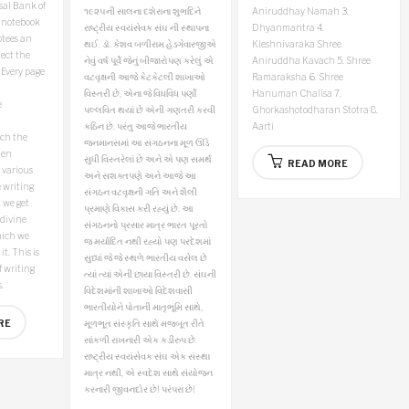
sal Bank of
Aniruddhay Namah
3.
૧૯૨૫ની સાલના દશેરાના શુભદિને
 notebook
Dhyanmantra
4.
રાષ્ટ્રીય સ્વયંસેવક સંઘ ની સ્થાપના
otees an
Kleshnivaraka Shree
થઈ. ડૉ. કેશવ બળીરામ હેડગેવારજીએ
lect the
Aniruddha Kavach
5. Shree
નેવું વર્ષ પૂર્વે જેનું બીજારોપણ કરેલું એ
 Every page
Ramaraksha
6. Shree
વટવૃક્ષની આજે કેટકેટલી શાખાઓ
Hanuman Chalisa
7.
વિસ્તરી છે, એના જે વિધવિધ પર્ણો
e
Ghorkashotodharan Stotra
8.
પલ્લવિત થયાં છે એની ગણતરી કરવી
Aarti
કઠિન છે. પરંતુ આજે ભારતીય
ch the
જનમાનસમાં આ સંગઠનના મૂળ ઊંડે
den
સુધી વિસ્તરેલાં છે અને એ પણ સમર્થ
READ MORE
 various
અને સશક્તપણે અને આજે આ
 writing
સંગઠન વટવૃક્ષની ગતિ અને શૈલી
we get
પ્રમાણે વિકાસ કરી રહ્યું છે. આ
divine
સંગઠનનો પ્રસાર માત્ર ભારત પૂરતો
hich we
જ મર્યાદિત નથી રહ્યો પણ પરદેશમાં
t. This is
સુધ્ધાં જે જે સ્થળે ભારતીય વસેલ છે
f writing
ત્યાં ત્યાં એની છાયા વિસ્તરી છે. સંઘની
.
વિદેશમાંની શાખાઓ વિદેશવાસી
ભારતીયોને પોતાની માતૃભૂમિ સાથે,
RE
મૂળભૂત સંસ્કૃતિ સાથે મજબૂત રીતે
સાંકળી રાખનારી એક કડીરુપ છે.
રાષ્ટ્રીય સ્વયંસેવક સંઘ એક સંસ્થા
માત્ર નથી, એ સ્વદેશ સાથે સંયોજન
કરનારી જીવનદોર છે! પરંપરા છે!