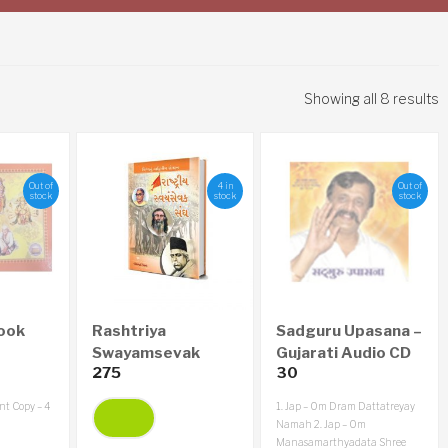
Showing all 8 results
Out of
4 in
Out of
stock
stock
stock
ook
Rashtriya
Sadguru Upasana –
Swayamsevak
Gujarati Audio CD
275
30
Sangh – Vishwanu
Adwitiya
t Copy – 4
1. Jap – Om Dram Dattatreyay
Sangathan
Namah
2. Jap – Om
(Gujarati)
Manasamarthyadata Shree