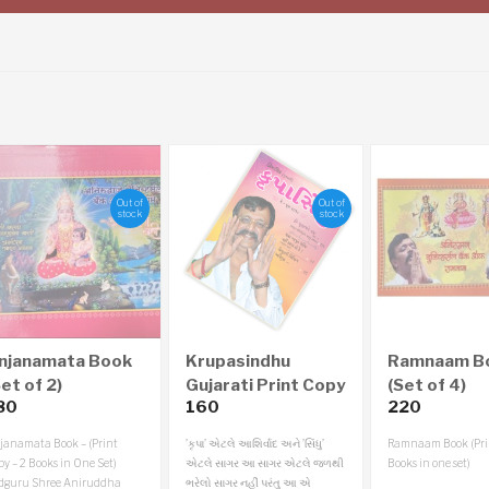
Out of
Out of
stock
stock
njanamata Book
Krupasindhu
Ramnaam B
et of 2)
Gujarati Print Copy
(Set of 4)
80
160
220
(Bi-Monthly –
Yearly 6 Issues)
janamata Book – (Print
’કૃપા’ એટલે આશિર્વાદ અને ’સિંધુ’
Ramnaam Book (Prin
y – 2 Books in One Set)
એટલે સાગર આ સાગર એટલે જળથી
Books in one set)
dguru Shree Aniruddha
ભરેલો સાગર નહીં પરંતુ આ એ