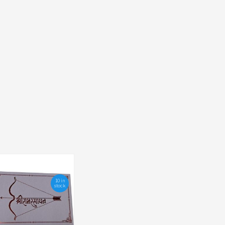
10 in
stock