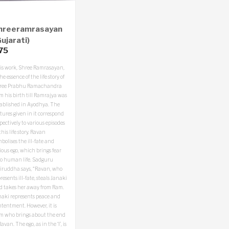
hreeramrasayan
Gujarati)
75
is work, Shree Ramrasayan,
the essence of the life story of
ree Prabhu Ramachandra
m his birth till Ramrajya was
tablished in Ayodhya. The
tures given in it correspond
pectively to various episodes
this life story. Ravan
bolises the ill-fate and
ious ego, which brings fear
to human life. Sadguru
iruddha says, “Ravan, who
resents ill-fate, steals Janaki
d takes her away from Ram.
naki represents peace and
tentment. However, it is
m who brings about the end
Ravan. The ego, as in the ‘I’, is