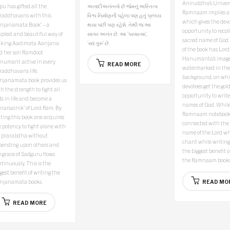
Aniruddha’s Univer
u has gifted all the
અનાદીઅનંતનો છે જેમનું અસ્તિત્વ
Ramnaam implies a
raddhavans with this
વિશ્વ નિર્માણની પહેલા પણ હતું પ્રલય
which gives the dev
anjanamata Book’ – a
થયા પછી પણ રહેશે. તેથી જ આ
opportunity to recol
plest and beautiful way of
સાગર અનંત છે. આ ’પરમાત્મા’,
sacred name of God.
king Aadimata Aanjana
’સદગુરુ’ છે.
of the book has Lord
d her son Ramdoot
Hanumanta’s imag
numant active in every
READ MORE
watermarked in the
raddhavans life.
background, on whi
njanamata book provides us
devotees get the gol
h the strength to fight all
opportunity to write
s in life and become a
names of God. While
narsainik’ of Lord Ram. By
Ramnaam notebook 
ting this book one acquires
connected with the 
 potency to fight alone with
name of the Lord w
s prarabdha without
chant while writing i
pending upon others and
the biggest benefit o
 grace of Sadguru flows
the Ramnaam books
tinuously. This is the
gest benefit of writing the
njanamata books.
READ MO
READ MORE