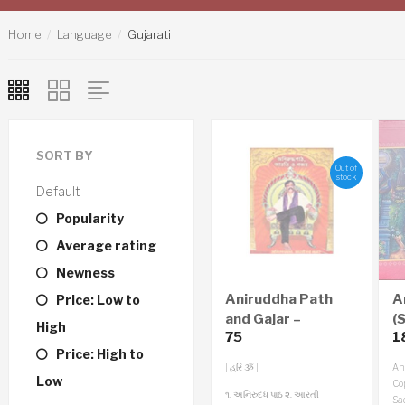
Home
Language
Gujarati
SORT BY
Out of
stock
Default
Popularity
Average rating
Newness
Aniruddha Path
A
Price: Low to
and Gajar –
(S
High
75
1
Gujarati Audio CD
Price: High to
| હરિ ૐ |
An
Low
Cop
૧. અનિરુદધ પાઠ
૨. આરતી
Sa