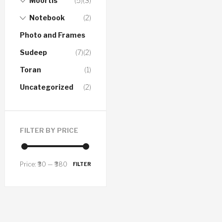
Moortis
(5)
(3)
Notebook
(2)
Photo and Frames
Sudeep
(7)
(2)
Toran
(1)
Uncategorized
(2)
FILTER BY PRICE
Price:
₹30
—
₹380
FILTER