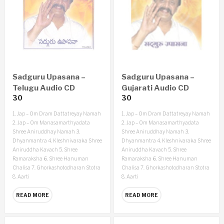
Sadguru Upasana –
Sadguru Upasana –
Telugu Audio CD
Gujarati Audio CD
30
30
1. Jap – Om Dram Dattatreyay Namah
1. Jap – Om Dram Dattatreyay Namah
2. Jap – Om Manasamarthyadata
2. Jap – Om Manasamarthyadata
Shree Aniruddhay Namah
3.
Shree Aniruddhay Namah
3.
Dhyanmantra
4. Kleshnivaraka Shree
Dhyanmantra
4. Kleshnivaraka Shree
Aniruddha Kavach
5. Shree
Aniruddha Kavach
5. Shree
Ramaraksha
6. Shree Hanuman
Ramaraksha
6. Shree Hanuman
Chalisa
7. Ghorkashotodharan Stotra
Chalisa
7. Ghorkashotodharan Stotra
8. Aarti
8. Aarti
READ MORE
READ MORE