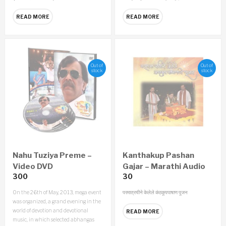
READ MORE
READ MORE
Out of
Out of
stock
stock
Nahu Tuziya Preme –
Kanthakup Pashan
Video DVD
Gajar – Marathi Audio
300
30
CD
On the 26th of May, 2013, mega event
परमात्रयीने केलेले कंठकूपपाषाण पूजन
was organized, a grand evening in the
world of devotion and devotional
READ MORE
music, in which selected abhangas