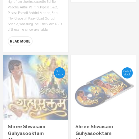
right from the first cassette Bol Bol
Vaache, Ailtiri Pailtiri, Pipasa 1 & 2,
Pipasa Pasarli, Vahini Mhane, Bapu
Thy Grace till Kaay Goad Guruchi
Shaala, was sung live. The Video DVD
of the same is now available.
READ MORE
Out of
Out of
stock
stock
Shree Shwasam
Shree Shwasam
Guhyasooktam
Guhyasooktam