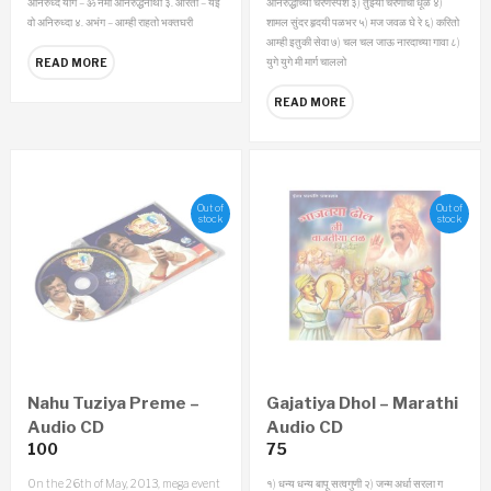
अनिरुध्द योग – ॐ नमो अनिरुद्धनाथा
३. आरती – येई
अनिरुद्धाच्या चरणस्पर्शे ३) तुझ्या चरणांची धूळ ४)
वो अनिरुध्दा
४. अभंग – आम्ही राहतो भक्तघरी
शामल सुंदर हृदयी पळभर ५) मज जवळ घे रे ६) करितो
आम्ही इतुकी सेवा ७) चल चल जाऊ नारदाच्या गावा ८)
युगे युगे मी मार्ग चाललो
READ MORE
READ MORE
Out of
Out of
stock
stock
Nahu Tuziya Preme –
Gajatiya Dhol – Marathi
Audio CD
Audio CD
100
75
On the 26th of May, 2013, mega event
१) धन्य धन्य बापू सत्वगुणी
२) जन्म अर्धा सरला ग