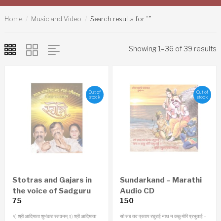
Home
Music and Video
Search results for “”
Showing 1–36 of 39 results
Out of
Out of
stock
stock
Stotras and Gajars in
Sundarkand – Marathi
the voice of Sadguru
Audio CD
75
150
Aniruddha Bapu,
Nandai, Suchitdada
१) श्री आदिमाता शुभंकरा स्तवनम्‌
२) श्री आदिमाता
सो सब तव प्रताप रघुराई
नाथ न कछु मोरि प्रभुताई
–