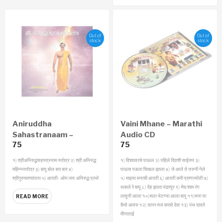
Out of
Out of
stock
stock
Aniruddha
Vaini Mhane – Marathi
Sahastranaam –
Audio CD
75
75
Marathi Audio CD
१) श्रीअनिरुद्धसहस्त्रनाम स्तोत्र
२) श्री अनिरुद्ध
१) विश्वावरचे पाऊल
२) पहिले दिवशी साईरुप
३)
महिम्नस्तोत्र
३) बापू बोल बार बार
४)
पाऊस पडला चिखल झाला
४) जे आले ते तरुनी गेले
श्रीगुरुचरणवंदना
५) आरती- ओम जय अनिरुद्ध प्रभो
५) माझ्या मनाची आरती
६) आरती करी प्राणज्योती
७)
थकले रे बापू
८) देह झाला पंढरपूर
९) मेघ:शाम रंग
लावूनी आला
१०)मला भेटण्या आला बापू
११)मना या
READ MORE
कैसे आवरु
१२) वानर मज करावे देवा
१३) पंथ दावते
मीनाताई