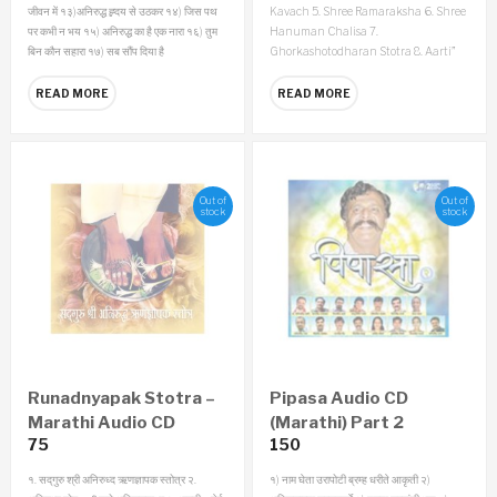
जीवन में
१३)अनिरुद्ध ह्र्दय से उठकर
१४) जिस पथ
Kavach
5. Shree Ramaraksha
6. Shree
पर कभी न भय
१५) अनिरुद्ध का है एक नारा
१६) तुम
Hanuman Chalisa
7.
बिन कौन सहारा
१७) सब सौंप दिया है
Ghorkashotodharan Stotra
8. Aarti”
READ MORE
READ MORE
Out of
Out of
stock
stock
Runadnyapak Stotra –
Pipasa Audio CD
Marathi Audio CD
(Marathi) Part 2
75
150
१. सद्‌गुरु श्री अनिरुध्द ऋणज्ञापक स्तोत्र
२.
१) नाम घेता उरापोटी ब्रम्ह धरीते आकृती २)