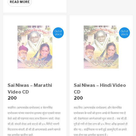
READ MORE
Out of
Out of
stock
stock
Sai Niwas – Marathi
Sai Niwas – Hindi Video
Video CD
CD
200
200
सद्यपिपा (आप्‍पासाहेब दाभोलकर) व चेतनसिंह
सद्य पिपा (आप्‍पासाहेब दाभोलकर) और चेतनसिंह
दाभोलकर यांच्या भावनांना इतक्या सुंदर प्रकारे सादर
दाभोलकर के भावों को इतना अच्छे से फिल्माया गया है
केले आहे की पाहणारा स्वत:लाच विसरुन जातो. जेव्हा
की, देखनेवाला अपनेआपको भूल जाता है।
जब सी.डी.
सी.डी. संपली तेव्हा असे वाटले की ४५ मिनिटे पापणी
पूरी हो गयी तो ऐसा लगा की ४५ मिनट आँख झपकते ही
मिटतातच संपली. ही सी.डी आपल्याकडे असणे म्हणजे
बीत गए। साईंनिवास पर बनी हुई डाक्यूमेंट्री का हमारे
एक अनमोल खजीना आहे.
पास होना एक अनमोल खज़ाना है।