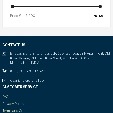
Price:
₹0
—
₹9,000
FILTER
CONTACT US
Ishapashyanti Enterprises LLP, 105, 1st floor, Link Apartment, Old
Khari Village, Old Khar, Khar West, Mumbai 400 052,
Maharashtra, INDIA
(022) 26057051 / 52 / 53
e.aanjaneya@gmail.com
CUSTOMER SERVICE
FAQ
Privacy Policy
Terms and Conditions