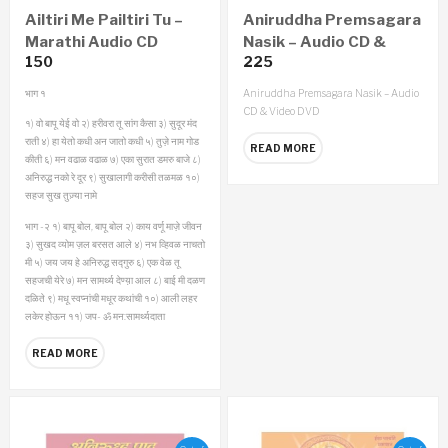
Ailtiri Me Pailtiri Tu –
Aniruddha Premsagara
Marathi Audio CD
Nasik – Audio CD &
150
225
Video DVD
भाग १
Aniruddha Premsagara Nasik – Audio
CD & Video DVD
१) वो बापू येई वो
२) हरीवरा तू सांग कैसा
३) सुदूर मंद
राती
४) हा येतो कधी अन जातो कधी
५) तुज़े नाम गोड
READ MORE
कीती
६) मन वढाळ वढाळ
७) एका सुरात डमरु बाजे
८)
अनिरुद्ध नको रे दूर
९) सुखालागी करीसी तळमळ
१०)
सहज सुख तुज़्या नामे
भाग -२
१) बापू बोल, बापू बोल
२) काय वर्णू माज़े जीवन
३) सुखद व्योम ज़ल बरसत आले
४) नभ व्हिवळ नाचतो
मी
५) जय जय हे अनिरुद्ध सद्गुरु
६) एक वेळ तू
सहजची येरे
७) मन सामर्थ्य देण्य़ा आल
८) बाई मी दळण
दळिते
९) मधू स्वप्नांची मधूर कथांची
१०) आली लहर
लकेर होऊन
११) जप- ॐ मन:सामर्थ्यदाता
READ MORE