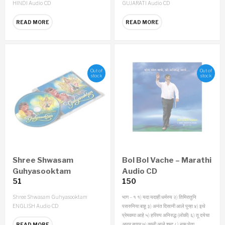
HINDI Audio CD
GUJARATI Audio CD
READ MORE
READ MORE
Out of
Out of
stock
stock
Shree Shwasam
Bol Bol Vache – Marathi
Guhyasooktam
Audio CD
51
150
ENGLISH Audio CD
Shree Shwasam Guhyasooktam
भाग – १
१) यदा यदाही धर्मस्य
२) तिमिरातुनि
ENGLISH Audio CD
पसरुनिया बाहू
३) अनंत दिसानी आले पुन्हा
४) इथे
प्रेमकपा आहे
५) हरिरुप अनिरुद्ध (लोकी)
६) तू दयेचा
अपार सागर
७) कानी आले शब्द
८) नाम घेता
READ MORE