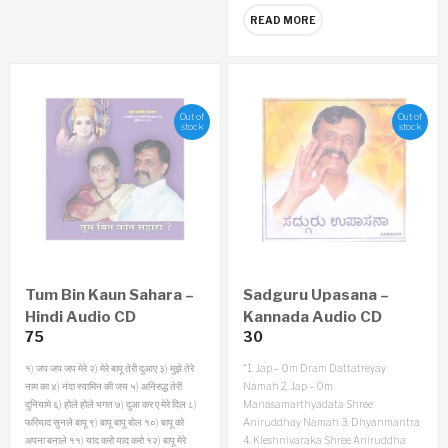
READ MORE
Out of
Out of
stock
stock
Tum Bin Kaun Sahara –
Sadguru Upasana –
Hindi Audio CD
Kannada Audio CD
75
30
१) जप जप जप मेरे
२) मेरे बापू तेरी दुआए
३) मुझे तेरे
“1. Jap – Om Dram Dattatreyay
नाम का
४) नंदा स्वामिन की जय
५) अनिरुद्ध तेरी
Namah
2. Jap – Om
दुनियामे
६) होले होले भगत
७) दुआ कर ए मेरे दिल
८)
Manasamarthyadata Shree
फरियाद सुनले बापू
९) बापू बापू बोल
१०) बापू को
Aniruddhay Namah
3. Dhyanmantra
अपना बनाले
११) याद करो याद करो
१२) बापू मेरे
4. Kleshnivaraka Shree Aniruddha