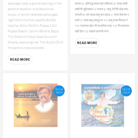
was organized, a grand evening in the
सरला
३) अनिरुद्ध माज़ा धावे भक्तिला
४) जाऊ कशी
world of devotion and devotional
कशी मी जुईगावला
५) भारुड
६) बापू भेटीची ओढ मला
music, in which selected abhangas
लागली
७) दार उघड बापू दार उघड
८) सांज वेळच्या र
right from the first cassette Bol Bol
वार्या
९) माज़ा बापू पळपुट्या
१०) बापू माज़ा दिसला गं
Vaache, Ailtiri Pailtiri, Pipasa 1 & 2,
११) गाजतया ढोल नी वाजतीया टाळ
१२) निजरुपाला
Pipasa Pasarli, Vahini Mhane, Bapu
दावी देवा
१३) माझ्या ज्ञानाचे नगर
Thy Grace till Kaay Goad Guruchi
Shaala, was sung live. The Audio CD of
READ MORE
the same is now available.
READ MORE
Out of
Out of
stock
stock