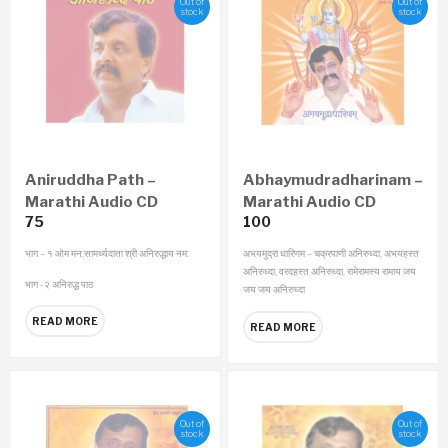
Out of
Out of
stock
stock
Aniruddha Path –
Abhaymudradharinam –
Marathi Audio CD
Marathi Audio CD
75
100
भाग – १
ओम मन:सामर्थ्यदाता श्री अनिरुद्धाय नम:
अभयमुद्रा धारिणम – चक्रपाणी अनिरुध्दा, अभयहस्त
अनिरुध्दा, वरदहस्त अनिरुध्दा, रामेरामस्य रामाय जय
भाग -२
अनिरुद्ध पाठ
जय जय अनिरुध्दा
READ MORE
READ MORE
Out of
Out of
stock
stock