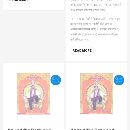
अनिरुद्धाचे (पोवाडा)
९) येड लागलं
१०) अनंताचे रुपी
११) अशब्दम अस्पर्शम अरुपम (नाम)
भाग -२
१) दहा दिशांनी विसकटलेली
२) वामन बटुक
कासव ज़ाले (कूट)
३) मन होले होले जागे
४)
आभाळाच्या बागेमध्ये (वेली)
५) हे स्वप्न मानसीचे
६)
आरती अनिरुद्धा (आरती)
७) ओम मन:सामर्थ्यदाता
श्रीअनिरुद्धाय नम:
READ MORE
Out of
Out of
stock
stock