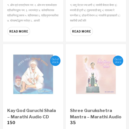
१. ऒम द्रां दत्तात्रेयाय नम:
२. ओम मन:सामर्थ्यदाता
१) बापू भेटला ज्या क्षणी २) सामोरी बैसला कैसा ३)
श्रीअनिरुद्धाय नम:
३. ध्यानमंत्र
४. क्लेशनिवारक
मनाची ही वृत्ती ४) तुझ्यासाठी बापू ५) सावळ्या रे
श्रीअनिरुद्ध कवच
५. श्रीरामरक्षा
६. श्रीहनुमानचलीसा
घननीळा ६) होऊनी बेभान ७) नारळीचे झाडाखाली ८)
७. घोरकष्टोद्धरण स्तोत्र
८. आरती
शबरीची उष्टी बोरे
READ MORE
READ MORE
Out of
Out of
stock
stock
Kay God Guruchi Shala
Shree Gurukshetra
– Marathi Audio CD
Mantra – Marathi Audio
150
35
CD