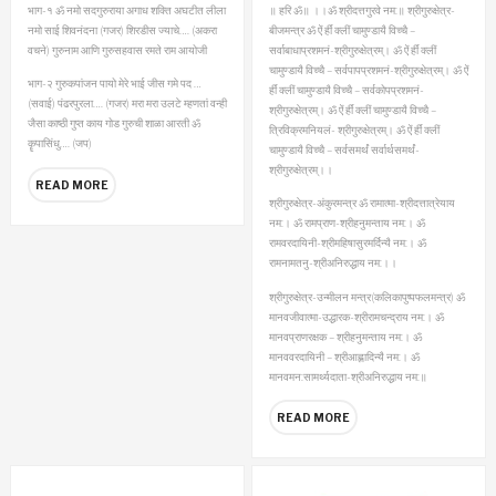
भाग-१
ॐ नमो सदगुरुराया
अगाध शक्ति अघटीत लीला
॥ हरि ॐ॥
।।ॐ श्रीदत्तगुरवे नम:॥
श्रीगुरुक्षेत्र-
नमो साई शिवनंदना (गजर)
शिरडीस ज्याचे…. (अकरा
बीजमन्त्र
ॐ ऐं र्हीं क्लीं चामुण्डायै विच्चै –
वचने)
गुरुनाम आणि गुरुसहवास
रमते राम आयोजी
सर्वाबाधाप्रशमनं-श्रीगुरुक्षेत्रम्।
ॐ ऐं र्हीं क्लीं
चामुण्डायै विच्चै – सर्वपापप्रशमनं-श्रीगुरुक्षेत्रम्।
ॐ ऐं
भाग-२
गुरुकपांजन पायो मेरे भाई
जीस गमे पद …
र्हीं क्लीं चामुण्डायै विच्चै – सर्वकोपप्रशमनं-
(सवाई)
पंढरपुरला…. (गजर)
मरा मरा उलटे म्हणतां
वन्ही
श्रीगुरुक्षेत्रम्।
ॐ ऐं र्हीं क्लीं चामुण्डायै विच्चै –
जैसा काष्ठी गुप्त
काय गोड गुरुची शाळा
आरती
ॐ
त्रिविक्रमनियलं- श्रीगुरुक्षेत्रम्।
ॐ ऐं र्हीं क्लीं
कॄपासिंधु…. (जप)
चामुण्डायै विच्चै – सर्वसमर्थं सर्वार्थसमर्थं-
श्रीगुरुक्षेत्रम्।।
READ MORE
श्रीगुरुक्षेत्र-अंकुरमन्त्र
ॐ रामात्मा-श्रीदत्तात्रेयाय
नम:।
ॐ रामप्राण-श्रीहनुमन्ताय नम:।
ॐ
रामवरदायिनी-श्रीमहिषासुरमर्दिन्यै नम:।
ॐ
रामनामतनु-श्रीअनिरुद्धाय नम:।।
श्रीगुरुक्षेत्र-उन्मीलन मन्त्र(कलिकापुष्पफलमन्त्र)
ॐ
मानवजीवात्मा-उद्धारक-श्रीरामचन्द्राय नम:।
ॐ
मानवप्राणरक्षक – श्रीहनुमन्ताय नम:।
ॐ
मानववरदायिनी – श्रीआह्लादिन्यै नम:।
ॐ
मानवमन:सामर्थ्यदाता-श्रीअनिरुद्धाय नम:॥
READ MORE