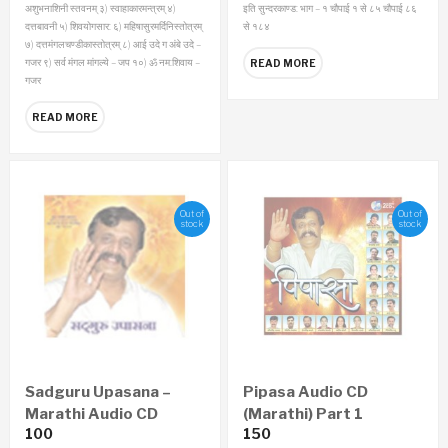
अशुभनाशिनी स्तवनम्‌
३) स्वाहाकारमन्त्रम्‌
४)
इति सुन्दरकाण्ड:
भाग – १
चौपाई १ से ८५
चौपाई ८६
दत्तबावनी
५) शिवयोगसार:
६) महिषासुरमर्दिनिस्तोत्रम्‌
से १८४
७) दत्तमंगलचण्डीकास्तोत्रम्‌
८) आई उदे ग अंबे उदे –
गजर
९) सर्व मंगल मांगल्ये – जप
१०) ॐ नम:शिवाय –
READ MORE
गजर
READ MORE
Out of
Out of
stock
stock
Sadguru Upasana –
Pipasa Audio CD
Marathi Audio CD
(Marathi) Part 1
100
150