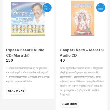
Out of
Out of
stock
stock
Pipasa Pasarli Audio
Ganpati Aarti – Marathi
CD (Marathi)
Audio CD
150
40
१) ॐकार व्यापका अनिरुद्ध नाथा २) राम कृष्ण एक ३)
१) उभे राहूनी सर्व आता आरती करुया
२) त्रिगुणात्मक
नाम घ्यावे म्हणूनी ४) योग्यायोग्य जैसा असे बापू पायी
त्रैमुर्ती
३) सुखकर्ता दु:खहर्ता
४) हे राजा राम तेरी
५) सख्या अनिरुद्ध प्रेमळा ६) प्राब्धाचे बीज ७) हसला
आरती उतारूं
५) आरती करितो हनुमंताची
६) आरती
माझा देव ८) कृष्ण उगाळीतो चंदन
साईबाबा
७) लवथवती विक्राळा
८) कर्पूरगौरा गौरीशंकरा
आरती
९) जय जय जय मयूरेश्र्वरा पंचारती ओवाळू हरा
१०) युगे अठ्ठावीस
११) दुर्गे दुर्घट भारी
१२) येई हो
READ MORE
विठठले माज़े
READ MORE