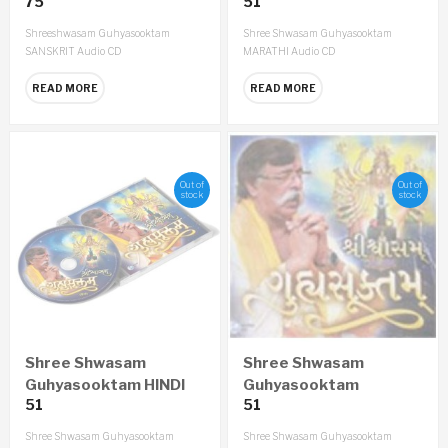
75
51
SANSKRIT Audio CD
MARATHI Audio CD
Shreeshwasam Guhyasooktam
Shree Shwasam Guhyasooktam
SANSKRIT Audio CD
MARATHI Audio CD
READ MORE
READ MORE
Out of
Out of
stock
stock
Shree Shwasam
Shree Shwasam
Guhyasooktam HINDI
Guhyasooktam
51
51
Audio CD
GUJARATI Audio CD
Shree Shwasam Guhyasooktam
Shree Shwasam Guhyasooktam