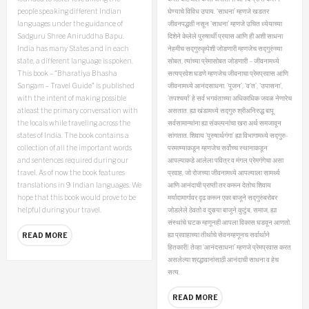
people speaking different Indian
घेण्याचे विविध उपाय. ‘साधना’ म्हणजे खडतर
languages under the guidance of
जीवनपद्धती नसून ‘साधना’ म्हणजे उचित ध्येयाच्या
Sadguru Shree Aniruddha Bapu.
दिशेने केलेले पुरुषार्थी प्रयास आणि ही अशी साधना
India has many States and in each
नेहमीच सद्गुरुकृपेशी जोडणारी म्हणजेच सद्गुरुंच्या
state, a different language is spoken.
सोबत, त्यांच्या प्रेमासोबत जोडणारी – जीवनामध्ये
This book – “Bharatiya Bhasha
सत्यप्रवेश घडणे म्हणजेच जीवनाचा प्रेमप्रवास आणि
Sangam – Travel Guide” is published
जीवनामध्ये आनंदसाधना.
‘पूजन’, ‘व‘त’, ‘उपासना’,
with the intent of making possible
‘तपश्‍चर्या’ हे सर्व भगवंताच्या अधिकाधिक जवळ नेणारेच
atleast the primary conversation with
असतात. ह्या खंडामध्ये सद्गुरु श्रीअनिरुद्ध बापू
the locals while traveling across the
सर्वसामान्यांना ह्या संकल्पनांचा खरा अर्थ समजावून
states of India. The book contains a
सांगतात. शिवाय ‘पुरुषार्थगंगा’ ह्या विभागामध्ये सद्गुरु-
collection of all the important words
परमत्म्याकडून म्हणजेच सर्वोच्च स्थानाकडून
and sentences required during our
आपल्याकडे आलेला पवित्र व मंगल प्रेमगंगेचा असा
travel. As of now the book features
प्रवाह, जो रोजच्या जीवनामध्ये आपल्याला सामर्थ्य
translations in 9 Indian languages. We
आणि आनंदाची प्राप्ती तर करून देतोच शिवाय
hope that this book would prove to be
मर्यादामार्गावर दृढ करून एका बाजूने सद्गुरुंबरोबर
helpful during your travel.
जोडलेले ठेवतो व दुसर्‍या बाजूने कुटुंब, समाज, ह्या
संस्थांचे घटक म्हणूनही आपला विकास घडवून आणतो.
ह्या प्रवाहाच्या तीर्थाचे सेवनम्हणूनच सर्वार्थाने
READ MORE
हितकारी!
तेव्हा ‘आनंदसाधना’ म्हणजे प्रेमप्रवास करत
असलेल्या श्रद्धावानांसाठी आनंदाची साधना व हेच
सत्य.
READ MORE