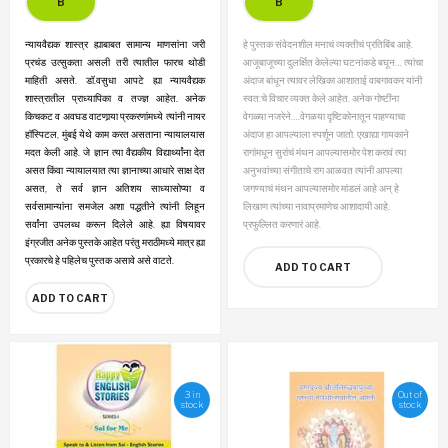
शास्त्र (Marathi)
न्यायवैद्यक शास्त्र ह्याबाबत सामान्य माणसांना जरी
हे पुस्तक संवेदनशील मनाचं व्यक्तीचं प्रतिबिंब आहे.
प्रचंड उत्सुकता असली तरी त्यातील फारच थोडी
आजूबाजूच्या दुलर्क्षित केलेल्या घटनांकडे बघून… त्यांचा
माहिती असते. डॉ.वसुधा आपटे ह्या न्यायवैद्यक
अंदाज बांधून त्यावर लेखिका आशाताई वाबगावकर यांनी
शास्त्रातील प्राध्यापिका व तज्ज्ञ आहेत. अनेक
स्वत:चे विचार व्यक्त केले आहेत. अनेक गोष्टींना
किचकट व अवघड वाटणार्‍या प्रकरणांमध्ये त्यांनी नायर
वेगळ्या नजरेने….वेगळया दृष्टिकोनातून पाहण्याचा
हॉस्पिटल, मुंबई येथे काम करत असताना न्यायालयास
अंदाज हा आपल्याला स्पर्शून जातो. एखाद्या गायकाने
मदत केली आहे. जे ज्ञान त्या वैद्यकीय विद्यार्थ्यांना देत
रागांमधून सुरांचं मंथन आपल्यासमोर पेश करावं त्या
असत किंवा न्यायालयात त्या ज्ञानाच्या आधारे साक्ष देत
अनुभवांच्या संगीताचे राग आळवत त्यांनी आपल्या
असत, ते सर्व ज्ञान अतिशय साध्यासोप्या व
जगण्याचं मंथन आपल्यासमोर मांडलं आहे अन्‌ हे
सर्वसामान्यांना समजेल अशा पद्धतीने त्यांनी लिहून
लिखाण त्यांच्या नावाप्रमाणेच आशादायी आहे,
सर्वांना उपलब्ध करून दिलेले आहे. ह्या विषयावर
प्रफुल्लित करणारं आहे.
इंग्रजीत अनेक पुस्तके आहेत परंतु मराठीमध्ये मात्र ह्या
प्रकारचे हे पहिलेच पुस्तक असावे असे वाटते.
ADD TO CART
ADD TO CART
3 in
Out of
stock
stock