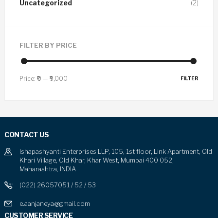
Uncategorized
(2)
FILTER BY PRICE
Price:
₹0
—
₹9,000
FILTER
CONTACT US
Ishapashyanti Enterprises LLP, 105, 1st floor, Link Apartment, Old
Khari Village, Old Khar, Khar West, Mumbai 400 052,
Maharashtra, INDIA
(022) 26057051 / 52 / 53
e.aanjaneya@gmail.com
CUSTOMER SERVICE