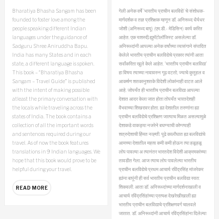
Bharatiya Bhasha Sangam has been
गेली अनेक वर्षे ’भारतीय प्राचीन बलविद्ये’ चे संशोधक-
founded to foster love among the
मार्गदर्शक व तज्ञ प्रशिक्षक म्हणून डॉ. अनिरूध्द धैर्यधर
people speaking different Indian
जोशी (अनिरूध्द बापू) (एम.डी.- मेडिसिन) कार्य करित
languages under the guidance of
आहेत. एक यशस्वी र्‍ह्युमॅटोलॉजिस्ट असलेल्या डॉ.
Sadguru Shree Aniruddha Bapu.
अनिरूध्दांनी आपल्या अनेक वर्षांच्या व्यासंगाने संपादित
India has many States and in each
केलेले भारतीय प्राचीन बलविद्येचे प्रकार त्यांनी आता
state, a different language is spoken.
सर्वांकरिता खुले केले आहेत. ’भारतीय प्राचीन बलविद्या’
This book – “Bharatiya Bhasha
हा विषय त्याच्या नावावरुन गूढ वटतो, ज्याचे कुतूहल व
Sangam – Travel Guide” is published
आकर्षण शतकानुशतके विदेशी लोकांनाही वाटत आले
with the intent of making possible
आहे. जोपर्यंत ही भारतीय प्राचीन बलविद्या आपल्या
atleast the primary conversation with
देशात आदर केला जात होता तोपर्यंत भारतदेशही
the locals while traveling across the
वैभवाच्या शिखरावर होता. ह्या देशातील तरुणांना ह्या
states of India. The book contains a
प्राचीन बलविद्येचे प्रशिक्षण जात्याच मिळत असल्यामुळे
collection of all the important words
देशाकडे वाकड्या नजरेने बघण्याची कोण्त्याही
and sentences required during our
शत्रुदेशाची हिंमत नव्ह्ती. पुढे कालौघात ह्या बलविद्यांचे
travel. As of now the book features
आमच्या देशातील महत्व कमी कमी होऊन त्या हळूहळू
translations in 9 Indian languages. We
लोप पावल्या अ त्यानंतर भारतदेश विदेशी आक्रमकांच्या
hope that this book would prove to be
तावडीत गेला. आज त्याच लोप पावलेल्या भारतीय
helpful during your travel.
प्राचीन बलविद्येचे प्रथम आचार्य रविंद्रसिंह मांजरेकर
ह्यांना बापूंनी ही सर्व भारतीय प्राचीन बलविद्या स्वत:
शिकवली. आता डॉ. अनिरूध्दांच्या मार्गदर्शनाखाली व
READ MORE
आचार्य रविंद्रसिंहांच्या प्रत्यक्ष देखरेखीखाली ह्या
भारतीय प्राचीन बलविद्याचे प्रशिक्षणवर्ग चालवले
जातात. डॉ. अनिरूध्दांनी आचार्य रविंद्रसिंहांना दिलेल्या