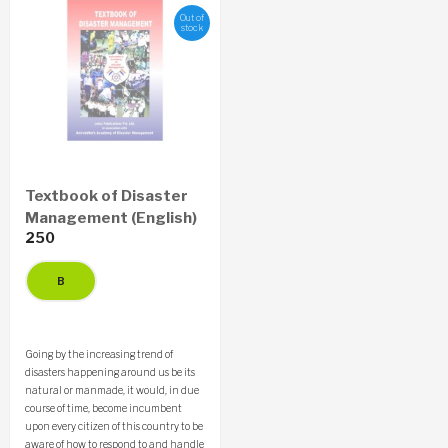
Out of
stock
Textbook of Disaster
Management (English)
250
Going by the increasing trend of
disasters happening around us be its
natural or manmade, it would, in due
course of time, become incumbent
upon every citizen of this country to be
aware of how to respond to and handle