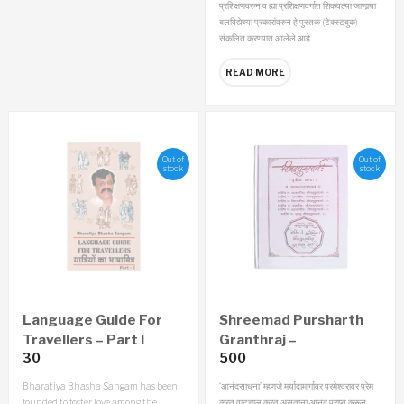
प्रशिक्षणवरुन व ह्या प्रशिक्षणवर्गात शिकवल्या जाणार्‍या
बलविद्येच्या प्रकारांवरुन हे पुस्तक (टेक्स्टबुक)
संकलित करण्यात आलेले आहे.
READ MORE
Out of
Out of
stock
stock
Language Guide For
Shreemad Pursharth
Travellers – Part I
Granthraj –
30
500
Aanandsadhana
Economy Edition
Bharatiya Bhasha Sangam has been
‘आनंदसाधना’ म्हणजे मर्यादामार्गावर परमेश्‍वरावर प्रेम
(Marathi)
founded to foster love among the
करत वाटचाल करत असताना आनंद प्राप्त करून