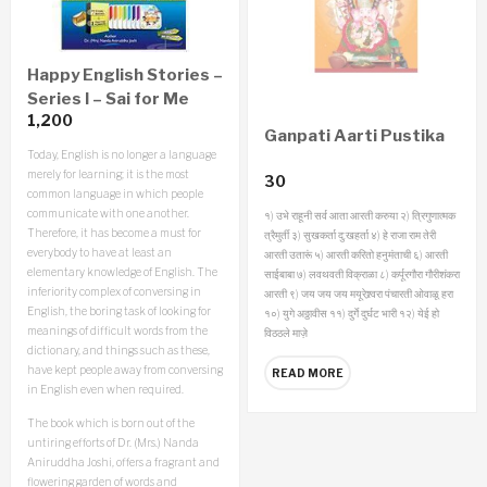
Happy English Stories –
Series I – Sai for Me
1,200
Ganpati Aarti Pustika
Today, English is no longer a language
merely for learning; it is the most
30
common language in which people
communicate with one another.
१) उभे राहूनी सर्व आता आरती करुया २) त्रिगुणात्मक
Therefore, it has become a must for
त्रैमुर्ती ३) सुखकर्ता दु:खहर्ता ४) हे राजा राम तेरी
everybody to have at least an
आरती उतारूं ५) आरती करितो हनुमंताची ६) आरती
elementary knowledge of English. The
साईबाबा ७) लवथवती विक्राळा ८) कर्पूरगौरा गौरीशंकरा
inferiority complex of conversing in
आरती ९) जय जय जय मयूरेश्र्वरा पंचारती ओवाळू हरा
English, the boring task of looking for
१०) युगे अठ्ठावीस ११) दुर्गे दुर्घट भारी १२) येई हो
meanings of difficult words from the
विठठले माज़े
dictionary, and things such as these,
have kept people away from conversing
READ MORE
in English even when required.
The book which is born out of the
untiring efforts of Dr. (Mrs.) Nanda
Aniruddha Joshi, offers a fragrant and
flowering garden of words and