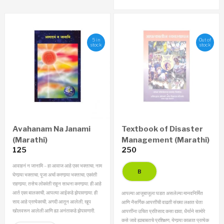
5 in
Out of
stock
stock
Avahanam Na Janami
Textbook of Disaster
(Marathi)
Management (Marathi)
125
250
आवाहनं न जानामि – हा आवाज आहे एका भक्ताचा, नाम
घेणार्‍या भक्ताचा, पूजा अर्चा करणार्‍या भक्ताचा, एकांती
राहणार्‍या, तसेच लोकांती राहून साधना करणार्‍या. ही आहे
आर्त एका बालकाची, आपल्या आईकडे झेपावणार्‍या. ही
आपल्या आजूबाजूला घडत असलेल्या मानवनिर्मित
साद आहे प्रत्येकाची, अगदी आतून आलेली, खूप
आणि नैसर्गिक आपत्तींची वाढती संख्या लक्षात घेता
खोलवरून आलेली आणि ह्या अनंताकडे झेपावणारी.
आपत्तींना उचित प्रतिसाद कसा द्यावा, धैर्याने सामोरे
कसे जावे ह्याबाबतचे प्रशिक्षण, येणार्‍या काळात प्रत्येक