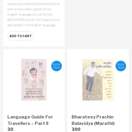
vocabulary covering the elementary as
well as the subtler aspects of the
English language not just for the
BEGINNERS, but for the those who are
well versed in the English language.
ADD TO CART
Out of
Out of
stock
stock
Language Guide For
Bharateey Prachin
Travellers – Part II
Balavidya (Marathi)
30
300